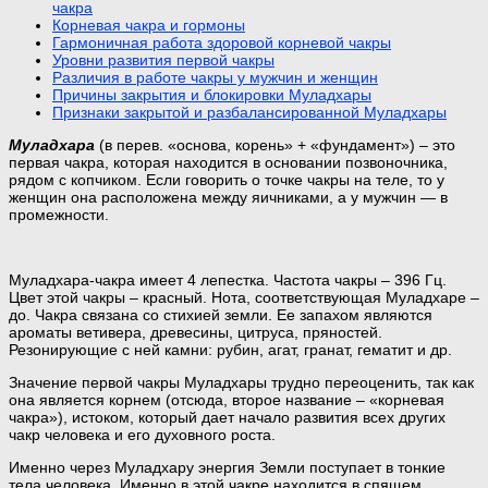
чакра
Корневая чакра и гормоны
Гармоничная работа здоровой корневой чакры
Уровни развития первой чакры
Различия в работе чакры у мужчин и женщин
Причины закрытия и блокировки Муладхары
Признаки закрытой и разбалансированной Муладхары
Муладхара
(в перев. «основа, корень» + «фундамент») – это
первая чакра, которая находится в основании позвоночника,
рядом с копчиком. Если говорить о точке чакры на теле, то у
женщин она расположена между яичниками, а у мужчин — в
промежности.
Муладхара-чакра имеет 4 лепестка. Частота чакры – 396 Гц.
Цвет этой чакры – красный. Нота, соответствующая Муладхаре –
до. Чакра связана со стихией земли. Ее запахом являются
ароматы ветивера, древесины, цитруса, пряностей.
Резонирующие с ней камни: рубин, агат, гранат, гематит и др.
Значение первой чакры Муладхары трудно переоценить, так как
она является корнем (отсюда, второе название – «корневая
чакра»), истоком, который дает начало развития всех других
чакр человека и его духовного роста.
Именно через Муладхару энергия Земли поступает в тонкие
тела человека. Именно в этой чакре находится в спящем