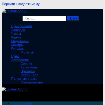
Перейти к содержимому
Найти:
Нумерология
Аюрведа
Чакры
Карма
Медитации
Мантры
Ритуалы
Молитвы
Руны
Астрология
Сонник
Талисманы
Приметы
Карты Таро
Полезные статьи
Саморазвитие
Нумерология