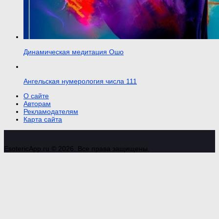
Динамическая медитация Ошо
Ангельская нумерология числа 111
О сайте
Авторам
Рекламодателям
Карта сайта
EsotericApp.ru © 2026. Все права защищены.