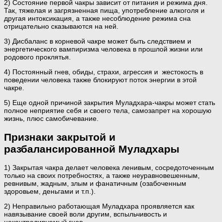
2) Состояние первой чакры зависит от питания и режима дня.
Так, тяжелая и загрязненная пища, употребление алкоголя и
другая интоксикация, а также несоблюдение режима сна
отрицательно сказываются на ней.
3) Дисбаланс в корневой чакре может быть следствием и
энергетического вампиризма человека в прошлой жизни или
родового проклятья.
4) Постоянный гнев, обиды, страхи, агрессия и жестокость в
поведении человека также блокируют поток энергии в этой
чакре.
5) Еще одной причиной закрытия Муладхара-чакры может стать
полное неприятие себя и своего тела, самозапрет на хорошую
жизнь, плюс самобичевание.
Признаки закрытой и
разбалансированной Муладхары
1) Закрытая чакра делает человека ленивым, сосредоточенным
только на своих потребностях, а также неуравновешенным,
ревнивым, жадным, злым и фанатичным (озабоченным
здоровьем, деньгами и т.п.).
2) Неправильно работающая Муладхара проявляется как
навязывание своей воли другим, вспыльчивость и