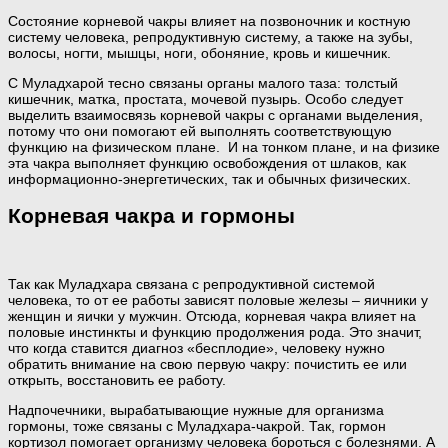
Состояние корневой чакры влияет на позвоночник и костную
систему человека, репродуктивную систему, а также на зубы,
волосы, ногти, мышцы, ноги, обоняние, кровь и кишечник.
С Муладхарой тесно связаны органы малого таза: толстый
кишечник, матка, простата, мочевой пузырь. Особо следует
выделить взаимосвязь корневой чакры с органами выделения,
потому что они помогают ей выполнять соответствующую
функцию на физическом плане. И на тонком плане, и на физике
эта чакра выполняет функцию освобождения от шлаков, как
информационно-энергетических, так и обычных физических.
Корневая чакра и гормоны
Так как Муладхара связана с репродуктивной системой
человека, то от ее работы зависят половые железы – яичники у
женщин и яички у мужчин. Отсюда, корневая чакра влияет на
половые инстинкты и функцию продолжения рода. Это значит,
что когда ставится диагноз «бесплодие», человеку нужно
обратить внимание на свою первую чакру: почистить ее или
открыть, восстановить ее работу.
Надпочечники, вырабатывающие нужные для организма
гормоны, тоже связаны с Муладхара-чакрой. Так, гормон
кортизол помогает организму человека бороться с болезнями. А