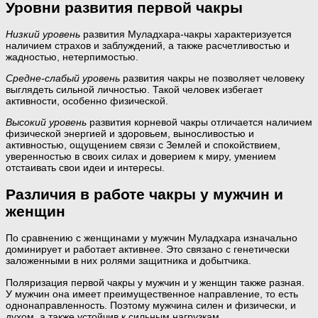
Уровни развития первой чакры
Низкий уровень
развития Муладхара-чакры характеризуется
наличием страхов и заблуждений, а также расчетливостью и
жадностью, нетерпимостью.
Средне-слабый уровень
развития чакры не позволяет человеку
выглядеть сильной личностью. Такой человек избегает
активности, особенно физической.
Высокий уровень
развития корневой чакры отличается наличием
физической энергией и здоровьем, выносливостью и
активностью, ощущением связи с Землей и спокойствием,
уверенностью в своих силах и доверием к миру, умением
отстаивать свои идеи и интересы.
Различия в работе чакры у мужчин и
женщин
По сравнению с женщинами у мужчин Муладхара изначально
доминирует и работает активнее. Это связано с генетически
заложенными в них ролями защитника и добытчика.
Поляризация первой чакры у мужчин и у женщин также разная.
У мужчин она имеет преимущественное направление, то есть
однонаправленность. Поэтому мужчина силен и физически, и
духом, а также устойчив к сильным нагрузкам.