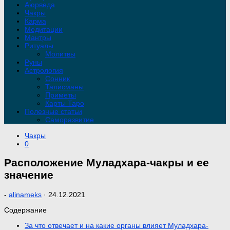
Аюрведа
Чакры
Карма
Медитации
Мантры
Ритуалы
Молитвы
Руны
Астрология
Сонник
Талисманы
Приметы
Карты Таро
Полезные статьи
Саморазвитие
Чакры
0
Расположение Муладхара-чакры и ее
значение
-
alinameks
·
24.12.2021
Содержание
За что отвечает и на какие органы влияет Муладхара-