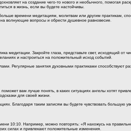
дохновляет на создание чего-то нового и необычного, помогая рас
титься в жизнь, если вы будете настойчивы.
ь больше времени медитациям, молитвам или другим практикам, с
ы на волнующие вопросы и обрести душевное равновесие.
ка медитации. Закройте глаза, представьте свет, исходящий от чис
желаниях и настроиться на положительный исход событий.
илами. Регулярные занятия духовными практиками способствуют ра
 поможет вам лучше понять, в каких ситуациях ангелы хотят привл
одсказки для своей жизни.
циях. Благодаря таким записям вы будете чувствовать большую ув
мени 10:10. Например, можно повторять: «Я нахожусь на правиль
воих силах и привлекают положительные изменения.