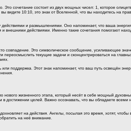
. Это сочетание состоит из двух мощных чисел: 1, которое олицетв
вы видите 10:10, это знак от Вселенной, что вы находитесь на пра
 действиями и размышлениями. Оно напоминает, что ваша энергия
и и внешними действиями. Именно такие сочетания помогают нахо
осто совпадение. Это символическое сообщение, усиливающее знач
сти переосмыслить текущие задачи и сконцентрироваться на главн
виях.
ь или поддержка. Этот знак напоминает, что ваш путь освещён эне
мнения.
ло нового жизненного этапа, который несёт в себе мощный духовны
ам в достижении целей. Важно осознавать, что вы обладаете всем
охновляет на действия. Ангелы, посылая это время, хотят, чтобы 
обратить на неё внимание.