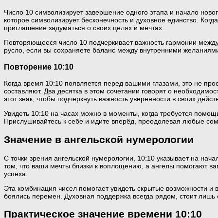
Число 10 символизирует завершение одного этапа и начало нового
которое символизирует бесконечность и духовное единство. Когда 
приглашение задуматься о своих целях и мечтах.
Повторяющееся число 10 подчеркивает важность гармонии между
русло, если вы сохраняете баланс между внутренними желаниям
Повторение 10:10
Когда время 10:10 появляется перед вашими глазами, это не пр
составляют. Два десятка в этом сочетании говорят о необходимо
этот знак, чтобы подчеркнуть важность уверенности в своих дейст
Увидеть 10:10 на часах можно в моменты, когда требуется помощ
Прислушивайтесь к себе и идите вперёд, преодолевая любые со
Значение в ангельской нумерологии
С точки зрения ангельской нумерологии, 10:10 указывает на нача
том, что ваши мечты близки к воплощению, а ангелы помогают в
успеха.
Эта комбинация чисел помогает увидеть скрытые возможности и вд
боялись перемен. Духовная поддержка всегда рядом, стоит лишь 
Практическое значение времени 10:10