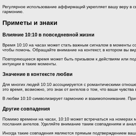
Регулярное использование аффирмаций укрепляет вашу веру в св
гармонию.
Приметы и знаки
Влияние 10:10 в повседневной жизни
Время 10:10 на часах может стать важным сигналом в моменты со
чтобы помочь. Обращайте внимание на контекст, в котором вы вид
Повторяющееся время может быть призывом к действиям или под
интуиции в такие моменты.
Значение в контексте любви
Для многих людей 10:10 ассоциируется с романтическими отноше
это время, возможно, это знак от ангелов о том, что ваши чувств
В любви 10:10 символизирует гармонию и взаимопонимание. Прис
Другие совпадения
Помимо времени на часах, 10:10 может встречаться на номерах м
послания ангелов. Уделяйте внимание таким совпадениям и анали
Иногда такие совпадения являются прямым подтверждением ваши