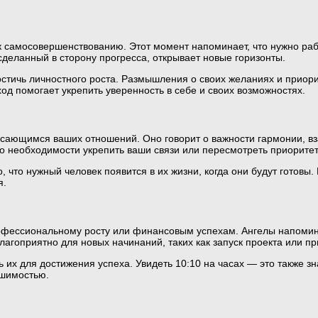
 к самосовершенствованию. Этот момент напоминает, что нужно раб
 сделанный в сторону прогресса, открывает новые горизонты.
достичь личностного роста. Размышления о своих желаниях и приор
од помогает укрепить уверенность в себе и своих возможностях.
касающимся ваших отношений. Оно говорит о важности гармонии, 
 о необходимости укрепить ваши связи или пересмотреть приоритет
о, что нужный человек появится в их жизни, когда они будут готовы
я.
профессиональному росту или финансовым успехам. Ангелы напомин
агоприятно для новых начинаний, таких как запуск проекта или п
 их для достижения успеха. Увидеть 10:10 на часах — это также з
ешимостью.