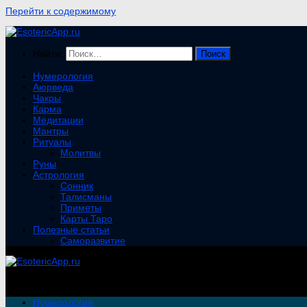
Перейти к содержимому
Найти:
Нумерология
Аюрведа
Чакры
Карма
Медитации
Мантры
Ритуалы
Молитвы
Руны
Астрология
Сонник
Талисманы
Приметы
Карты Таро
Полезные статьи
Саморазвитие
Нумерология