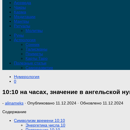
Аюрведа
Чакры
Карма
Медитации
Мантры
Ритуалы
Молитвы
Руны
Астрология
Сонник
Талисманы
Приметы
Карты Таро
Полезные статьи
Саморазвитие
Нумерология
0
10:10 на часах, значение в ангельской н
-
alinameks
· Опубликовано
11.12.2024
· Обновлено
11.12.2024
Содержание
Символизм времени 10:10
Энергетика числа 10
Повторение 10:10