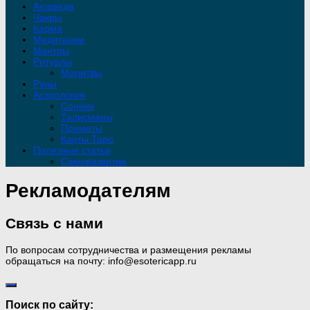
Аюрведа
Чакры
Карма
Медитации
Мантры
Ритуалы
Молитвы
Руны
Астрология
Сонник
Талисманы
Приметы
Карты Таро
Полезные статьи
Саморазвитие
Рекламодателям
Связь с нами
По вопросам сотрудничества и размещения рекламы
обращаться на почту: info@esotericapp.ru
Поиск по сайту: