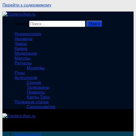
Перейти к содержимому
Найти:
Нумерология
Аюрведа
Чакры
Карма
Медитации
Мантры
Ритуалы
Молитвы
Руны
Астрология
Сонник
Талисманы
Приметы
Карты Таро
Полезные статьи
Саморазвитие
Нумерология