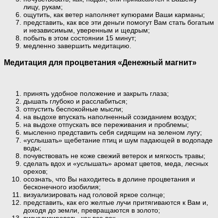
лицу, рукам;
ощутить, как ветер наполняет купюрами Ваши карманы;
представить, как все эти деньги помогут Вам стать богатым
и независимым, уверенным и щедрым;
побыть в этом состоянии 15 минут;
медленно завершить медитацию.
Медитация для процветания «Денежный магнит»
принять удобное положение и закрыть глаза;
дышать глубоко и расслабиться;
отпустить беспокойные мысли;
на выдохе впускать наполненный созиданием воздух;
на выдохе отпускать все переживания и проблемы;
мысленно представить себя сидящим на зеленом лугу;
«услышать» щебетание птиц и шум падающей в водопаде
воды;
почувствовать не коже свежий ветерок и мягкость травы;
сделать вдох и «услышать» аромат цветов, меда, лесных
орехов;
осознать, что Вы находитесь в долине процветания и
бесконечного изобилия;
визуализировать над головой яркое солнце;
представить, как его желтые лучи притягиваются к Вам и,
доходя до земли, превращаются в золото;