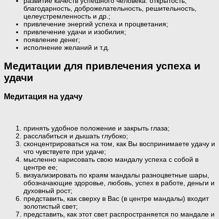
развитие качеств успешного человека: открытость,
благодарность, доброжелательность, решительность,
целеустремленность и др.;
привлечение энергий успеха и процветания;
привлечение удачи и изобилия;
появление денег;
исполнение желаний и т.д.
Медитации для привлечения успеха и
удачи
Медитация на удачу
принять удобное положение и закрыть глаза;
расслабиться и дышать глубоко;
сконцентрироваться на том, как Вы воспринимаете удачу и
что чувствуете при удаче;
мысленно нарисовать свою мандалу успеха с собой в
центре ее;
визуализировать по краям мандалы разноцветные шары,
обозначающие здоровье, любовь, успех в работе, деньги и
духовный рост;
представить, как сверху в Вас (в центре мандалы) входит
золотистый свет;
представить, как этот свет распространяется по мандале и