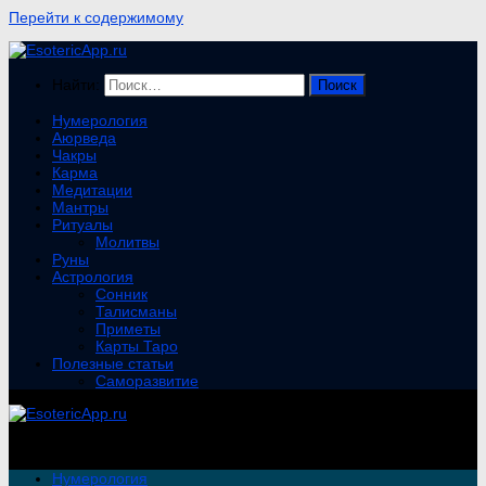
Перейти к содержимому
Найти:
Нумерология
Аюрведа
Чакры
Карма
Медитации
Мантры
Ритуалы
Молитвы
Руны
Астрология
Сонник
Талисманы
Приметы
Карты Таро
Полезные статьи
Саморазвитие
Нумерология