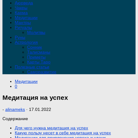
Аюрведа
Чакры
Карма
Медитации
Мантры
Ритуалы
Молитвы
Руны
Астрология
Сонник
Талисманы
Приметы
Карты Таро
Полезные статьи
Саморазвитие
Медитации
0
Медитация на успех
-
alinameks
·
17.01.2022
Содержание
Для чего нужна медитация на успех
Какую пользу несет в себе медитация на успех
Медитации для привлечения успеха и удачи