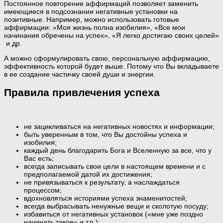
Постоянное повторение аффирмаций позволяет заменить
имеющиеся в подсознании негативные установки на
позитивные. Например, можно использовать готовые
аффирмации: «Моя жизнь полна изобилия», «Все мои
начинания обречены на успех», «Я легко достигаю своих целей»
и др.
А можно сформулировать свою, персональную аффирмацию,
эффективность которой будет выше. Потому что Вы вкладываете
в ее создание частичку своей души и энергии.
Правила привлечения успеха
не зацикливаться на негативных новостях и информации;
быть уверенным в том, что Вы достойны успеха и
изобилия;
каждый день благодарить Бога и Вселенную за все, что у
Вас есть;
всегда записывать свои цели в настоящем времени и с
предполагаемой датой их достижения;
не привязываться к результату, а наслаждаться
процессом;
вдохновляться историями успеха знаменитостей;
всегда выбрасывать ненужные вещи и сколотую посуду;
избавиться от негативных установок («мне уже поздно
начинать такое» и т.п.);