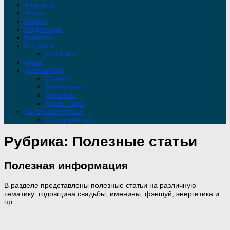
Аюрведа
Чакры
Карма
Медитации
Мантры
Ритуалы
Молитвы
Руны
Астрология
Сонник
Талисманы
Приметы
Карты Таро
Полезные статьи
Саморазвитие
Рубрика:
Полезные статьи
Полезная информация
В разделе представлены полезные статьи на различную
тематику: годовщина свадьбы, именины, фэншуй, энергетика и
пр.