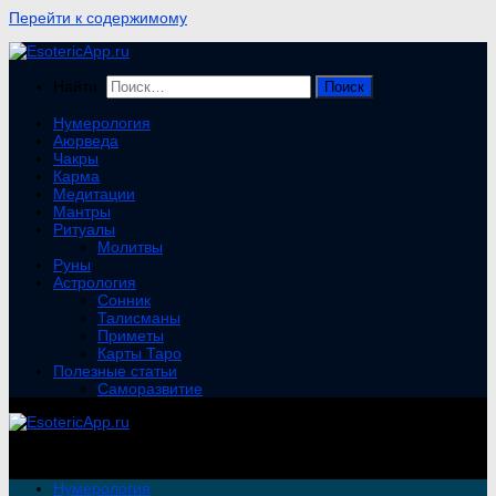
Перейти к содержимому
Найти:
Нумерология
Аюрведа
Чакры
Карма
Медитации
Мантры
Ритуалы
Молитвы
Руны
Астрология
Сонник
Талисманы
Приметы
Карты Таро
Полезные статьи
Саморазвитие
Нумерология