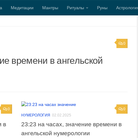
а
Медитации
Мантры
Ритуалы
Руны
Астрологи
0
ние времени в ангельской
0
0
НУМЕРОЛОГИЯ
02.02.2025
и в
23:23 на часах, значение времени в
ангельской нумерологии