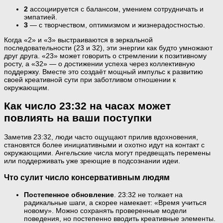
2
ассоциируется с балансом, умением сотрудничать и
эмпатией.
3
— с творчеством, оптимизмом и жизнерадостностью.
Когда «2» и «3» выстраиваются в зеркальной
последовательности (23 и 32), эти энергии как будто умножают
друг друга. «23» может говорить о стремлении к позитивному
росту, а «32» — о достижении успеха через коллективную
поддержку. Вместе это создаёт мощный импульс к развитию
своей креативной сути при заботливом отношении к
окружающим.
Как число 23:32 на часах может
повлиять на ваши поступки
Заметив 23:32, люди часто ощущают прилив вдохновения,
становятся более инициативными и охотно идут на контакт с
окружающими. Ангельские числа могут предвещать перемены
или поддерживать уже зреющие в подсознании идеи.
Что сулит число консервативным людям
Постепенное обновление
. 23:32 не толкает на
радикальные шаги, а скорее намекает: «Время учиться
новому». Можно сохранять проверенные модели
поведения, но постепенно вводить креативные элементы.