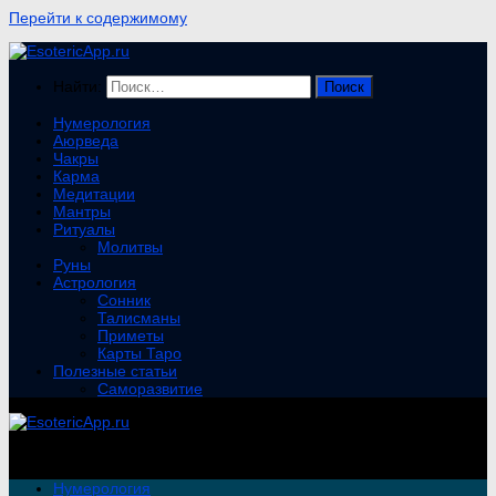
Перейти к содержимому
Найти:
Нумерология
Аюрведа
Чакры
Карма
Медитации
Мантры
Ритуалы
Молитвы
Руны
Астрология
Сонник
Талисманы
Приметы
Карты Таро
Полезные статьи
Саморазвитие
Нумерология