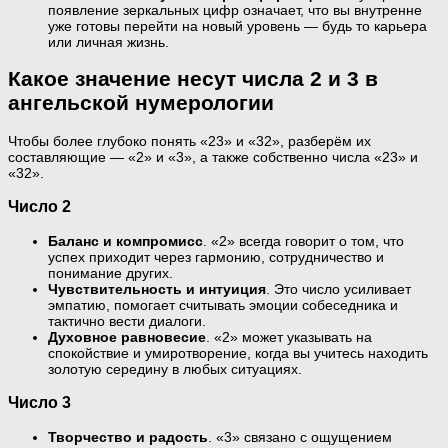
появление зеркальных цифр означает, что вы внутренне
уже готовы перейти на новый уровень — будь то карьера
или личная жизнь.
Какое значение несут числа 2 и 3 в
ангельской нумерологии
Чтобы более глубоко понять «23» и «32», разберём их
составляющие — «2» и «3», а также собственно числа «23» и
«32».
Число 2
Баланс и компромисс
. «2» всегда говорит о том, что
успех приходит через гармонию, сотрудничество и
понимание других.
Чувствительность и интуиция
. Это число усиливает
эмпатию, помогает считывать эмоции собеседника и
тактично вести диалоги.
Духовное равновесие
. «2» может указывать на
спокойствие и умиротворение, когда вы учитесь находить
золотую середину в любых ситуациях.
Число 3
Творчество и радость
. «3» связано с ощущением