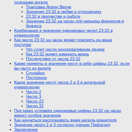
подсказки ангела
Трактовка Дорин Верче
Значение 23:32 в любви и отношениях
23:32 в творчестве и работе
Значение 23:32 на часах для карьеры финансов и
бизнеса
Комбинация и значение одинаковых чисел 23:32 в
нумерологии
Как число 23:32 на часах может повлиять на ваши
поступки
Что сулит число консервативным людям
Как 23:32 может изменить жизнь
Последствия от числа 23:32
Какие приметы и значения несут в себе цифры 23:32, если
вы часто их видите
Случайно
Постоянно
Какое значение несут числа 2 и 3 в ангельской
нумерологии
Число 2
Число 3
Число 23
Число 32
При каких условиях одинаковые цифры 23:32 на часах
имеют особое значение
Как научиться распознавать знаки ангела-хранителя
Значение чисел 2 и 3 согласно учению Пифагору
Заключение