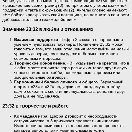
Верче, указывает на момент, когда комбинация «2+3» призывает
к расширению своих границ (3), но при этом с учётом взаимной
поддержки и такта к окружающим (2). Ангелы словно намекают:
«Не бойтесь раскрывать свой потенциал, но помните о важности
доброжелательного взаимодействия».
Значение 23:32 в любви и отношениях
Взаимная поддержка
. Цифра 2 связана с парностью и
умением чувствовать партнёра. Появление 23:32 может
говорить о том, что ваши отношения могут выйти на новый
уровень доверия, если вы уделите больше внимания
совместным интересам.
Творческое обновление
. «3» указывает на креатив, что в
любви может означать: пора разжечь интерес друг к другу
через совместные хобби, неожиданные сюрпризы или
эмоциональные разговоры.
Гармоничный баланс личного и общего
. Зеркальный
формат «23» и «32» подчеркивает: каждому партнёру
важно сохранять свою индивидуальность, дополняя друг
друга, а не подчиняясь.
23:32 в творчестве и работе
Командная игра
. Цифра 2 говорит о необходимости
сотрудничества, а 3 призывает проявлять инициативу.
Вместе они напоминают: в коллективе важно проявлять
как креативность, так и умение слышать коллег.