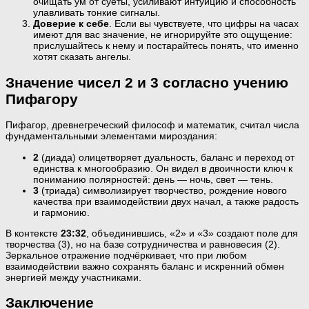
очищать ум от суеты, усиливают интуицию и способность
улавливать тонкие сигналы.
Доверие к себе
. Если вы чувствуете, что цифры на часах
имеют для вас значение, не игнорируйте это ощущение:
прислушайтесь к нему и постарайтесь понять, что именно
хотят сказать ангелы.
Значение чисел 2 и 3 согласно учению
Пифагору
Пифагор, древнегреческий философ и математик, считал числа
фундаментальными элементами мироздания:
2
(диада) олицетворяет дуальность, баланс и переход от
единства к многообразию. Он видел в двоичности ключ к
пониманию полярностей: день — ночь, свет — тень.
3
(триада) символизирует творчество, рождение нового
качества при взаимодействии двух начал, а также радость
и гармонию.
В контексте
23:32
, объединившись, «2» и «3» создают поле для
творчества (3), но на базе сотрудничества и равновесия (2).
Зеркальное отражение подчёркивает, что при любом
взаимодействии важно сохранять баланс и искренний обмен
энергией между участниками.
Заключение