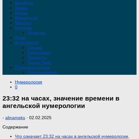
Аюрведа
Чакры
Карма
Медитации
Мантры
Ритуалы
Молитвы
Руны
Астрология
Сонник
Талисманы
Приметы
Карты Таро
Полезные статьи
Саморазвитие
Нумерология
0
23:32 на часах, значение времени в
ангельской нумерологии
-
alinameks
·
02.02.2025
Содержание
Что означает 23:32 на часах в ангельской нумерологии,