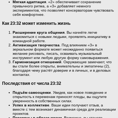
Мягкая адаптация
. «2» обеспечивает сохранение
привычного ритма, а «3» добавляет немного
экспериментов, что позволяет консерваторам чувствовать
себя комфортнее.
Как 23:32 может изменить жизнь
Расширение круга общения
. Вы начнёте легче
знакомиться с новыми людьми, проявлять инициативу в
командной работе.
Активизация творчества
. Под влиянием «3» в
зеркальном формате может неожиданно появиться
желание рисовать, писать, осваивать музыкальный
инструмент или любую другую форму самовыражения.
Гармонизация отношений
. Окружающие замечают, что
вы стали более открыты, внимательны и эмпатичны (2),
благодаря чему растёт доверие и в личных, и в деловых
контактах.
Последствия от числа 23:32
Подъём самооценки
. Увидев, как новое поведение и
открытость к переменам приносят плоды, вы ощутите
уверенность в собственных силах.
Успех в коллективе
. Ваши идеи получают отзыв, а
вместе с тем возникает динамичная среда для реализации
проектов.
Перемены в образе жизни
. Возможно, вы станете