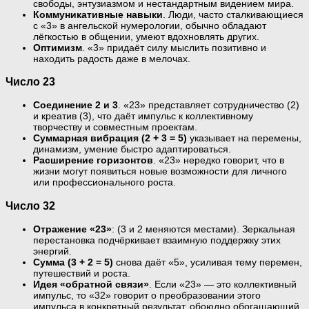
свободы, энтузиазмом и нестандартным видением мира.
Коммуникативные навыки
. Люди, часто сталкивающиеся
с «3» в ангельской нумерологии, обычно обладают
лёгкостью в общении, умеют вдохновлять других.
Оптимизм
. «3» придаёт силу мыслить позитивно и
находить радость даже в мелочах.
Число 23
Соединение 2 и 3
. «23» представляет сотрудничество (2)
и креатив (3), что даёт импульс к коллективному
творчеству и совместным проектам.
Суммарная вибрация (2 + 3 = 5)
указывает на перемены,
динамизм, умение быстро адаптироваться.
Расширение горизонтов
. «23» нередко говорит, что в
жизни могут появиться новые возможности для личного
или профессионального роста.
Число 32
Отражение «23»
: (3 и 2 меняются местами). Зеркальная
перестановка подчёркивает взаимную поддержку этих
энергий.
Сумма (3 + 2 = 5)
снова даёт «5», усиливая тему перемен,
путешествий и роста.
Идея «обратной связи»
. Если «23» — это коллективный
импульс, то «32» говорит о преобразовании этого
импульса в конкретный результат, обоюдно обогащающий