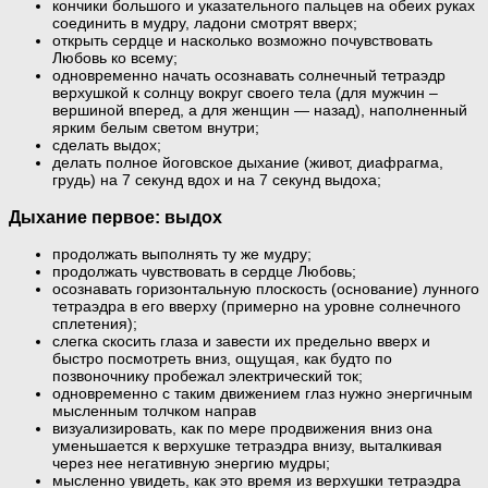
кончики большого и указательного пальцев на обеих руках
соединить в мудру, ладони смотрят вверх;
открыть сердце и насколько возможно почувствовать
Любовь ко всему;
одновременно начать осознавать солнечный тетраэдр
верхушкой к солнцу вокруг своего тела (для мужчин –
вершиной вперед, а для женщин — назад), наполненный
ярким белым светом внутри;
сделать выдох;
делать полное йоговское дыхание (живот, диафрагма,
грудь) на 7 секунд вдох и на 7 секунд выдоха;
Дыхание первое: выдох
продолжать выполнять ту же мудру;
продолжать чувствовать в сердце Любовь;
осознавать горизонтальную плоскость (основание) лунного
тетраэдра в его вверху (примерно на уровне солнечного
сплетения);
слегка скосить глаза и завести их предельно вверх и
быстро посмотреть вниз, ощущая, как будто по
позвоночнику пробежал электрический ток;
одновременно с таким движением глаз нужно энергичным
мысленным толчком направ
визуализировать, как по мере продвижения вниз она
уменьшается к верхушке тетраэдра внизу, выталкивая
через нее негативную энергию мудры;
мысленно увидеть, как это время из верхушки тетраэдра