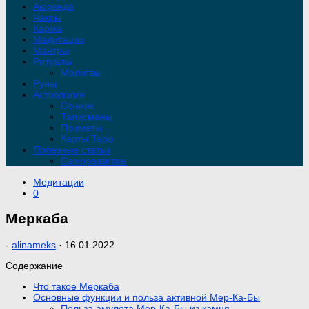
Аюрведа
Чакры
Карма
Медитации
Мантры
Ритуалы
Молитвы
Руны
Астрология
Сонник
Талисманы
Приметы
Карты Таро
Полезные статьи
Саморазвитие
Медитации
0
Меркаба
-
alinameks
·
16.01.2022
Содержание
Что такое Меркаба
Основные функции и польза активной Мер-Ка-Бы
Польза амулета Мер-Ка-Бы из камня