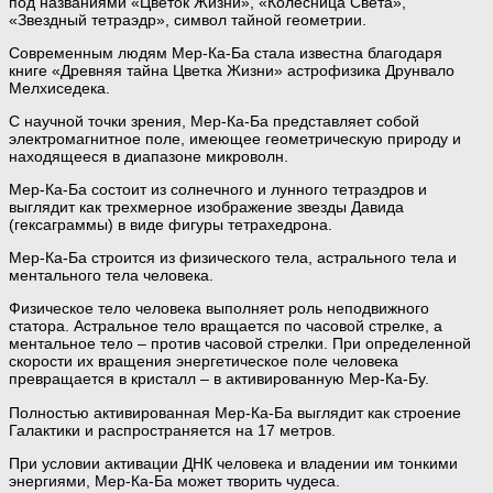
под названиями «Цветок Жизни», «Колесница Света»,
«Звездный тетраэдр», символ тайной геометрии.
Современным людям Мер-Ка-Ба стала известна благодаря
книге «Древняя тайна Цветка Жизни» астрофизика Друнвало
Мелхиседека.
С научной точки зрения, Мер-Ка-Ба представляет собой
электромагнитное поле, имеющее геометрическую природу и
находящееся в диапазоне микроволн.
Мер-Ка-Ба состоит из солнечного и лунного тетраэдров и
выглядит как трехмерное изображение звезды Давида
(гексаграммы) в виде фигуры тетрахедрона.
Мер-Ка-Ба строится из физического тела, астрального тела и
ментального тела человека.
Физическое тело человека выполняет роль неподвижного
статора. Астральное тело вращается по часовой стрелке, а
ментальное тело – против часовой стрелки. При определенной
скорости их вращения энергетическое поле человека
превращается в кристалл – в активированную Мер-Ка-Бу.
Полностью активированная Мер-Ка-Ба выглядит как строение
Галактики и распространяется на 17 метров.
При условии активации ДНК человека и владении им тонкими
энергиями, Мер-Ка-Ба может творить чудеса.