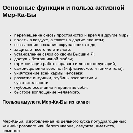
Основные функции и польза активной
Мер-Ка-Бы
перемещение сквозь пространство и время в другие миры;
полеты в воздухе, а также на другие планеты;
возвышение сознания окружающих люде;
защита от всего негативного;
установление связи со своим Высшим Я;
доступ к безграничной любви;
гармонизация работы правого и левого полушарий;
самоисцеление всех тел (и физическое, и тонкие тела);
уничтожение всей кармы человека;
развитие интуиции, глубины восприятии и
чувствительности;
глубокое осознание и принятие себя;
быстрое воплощение желаемого.
Польза амулета Мер-Ка-Бы из камня
Мер-Ка-Ба, изготовленная из цельного куска полудрагоценных
камней: розового или белого кварца, лазурита, аметиста,
помогает: