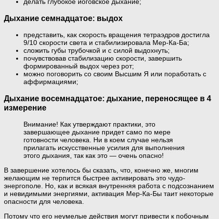
делать глубокое йоговское дыхание;
Дыхание семнадцатое: выдох
представить, как скорость вращения тетраэдров достигла
9/10 скорости света и стабилизировала Мер-Ка-Ба;
сложить губы трубочкой и с силой выдохнуть;
почувствовав стабилизацию скорости, завершить
формированный выдох через рот;
можно поговорить со своим Высшим Я или поработать с
аффирмациями;
Дыхание восемнадцатое: дыхание, переносящее в 4
измерение
Внимание! Как утверждают практики, это
завершающее дыхание придет само по мере
готовности человека. Ни в коем случае нельзя
прилагать искусственные усилия для выполнения
этого дыхания, так как это — очень опасно!
В завершение хотелось бы сказать, что, конечно же, многим
желающим не терпится быстрее активировать это чудо-
энергополе. Но, как и всякая внутренняя работа с подсознанием
и невидимыми энергиями, активация Мер-Ка-Бы таит некоторые
опасности для человека.
Потому что его неумелые действия могут привести к побочным