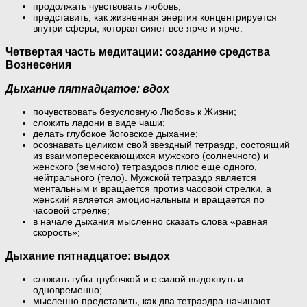
продолжать чувствовать любовь;
представить, как жизненная энергия концентрируется
внутри сферы, которая сияет все ярче и ярче.
Четвертая часть медитации: создание средства
Вознесения
Дыхание пятнадцатое: вдох
почувствовать безусловную Любовь к Жизни;
сложить ладони в виде чаши;
делать глубокое йоговское дыхание;
осознавать целиком свой звездный тетраэдр, состоящий
из взаимопересекающихся мужского (солнечного) и
женского (земного) тетраэдров плюс еще одного,
нейтрального (тело). Мужской тетраэдр является
ментальным и вращается против часовой стрелки, а
женский является эмоциональным и вращается по
часовой стрелке;
в начале дыхания мысленно сказать слова «равная
скорость»;
Дыхание пятнадцатое: выдох
сложить губы трубочкой и с силой выдохнуть и
одновременно;
мысленно представить, как два тетраэдра начинают