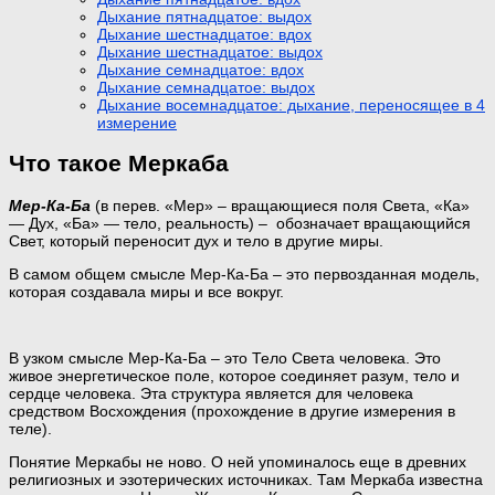
Дыхание пятнадцатое: выдох
Дыхание шестнадцатое: вдох
Дыхание шестнадцатое: выдох
Дыхание семнадцатое: вдох
Дыхание семнадцатое: выдох
Дыхание восемнадцатое: дыхание, переносящее в 4
измерение
Что такое Меркаба
Мер-Ка-Ба
(в перев. «Мер» – вращающиеся поля Света, «Ка»
— Дух, «Ба» — тело, реальность) – обозначает вращающийся
Свет, который переносит дух и тело в другие миры.
В самом общем смысле Мер-Ка-Ба – это первозданная модель,
которая создавала миры и все вокруг.
В узком смысле Мер-Ка-Ба – это Тело Света человека. Это
живое энергетическое поле, которое соединяет разум, тело и
сердце человека. Эта структура является для человека
средством Восхождения (прохождение в другие измерения в
теле).
Понятие Меркабы не ново. О ней упоминалось еще в древних
религиозных и эзотерических источниках. Там Меркаба известна