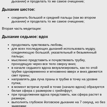
дыхании) и проделать то же самое очищение;
Дыхание шестое:
соединить большой и средний пальцы (как во втором
дыхании) и проделать то же самое очищение;
Вторая часть медитации:
Дыхание седьмое: вдох
продолжать чувствовать любовь;
для всех последующих дыханий использовать мудру,
соединяющую большой, указательный и безымянный
пальцы;
мысленно представить и почувствовать трубку,
проходящую через все тело сверху вниз;
в начале седьмого вдоха визуализировать, как по этой
трубке одновременно и мгновенно вверх и вниз движется
свет праны;
направлять два луча праны в трубке в точку на уровне
пупка;
в момент встречи лучей в точке (начало вдоха) образуется
белая сфера с размером с грейпфрут;
при продолжении вдоха представить, как сфера растет в
размере;
выполнять глубокое йоговское дыхание на 7 секунд, но без
задержки;