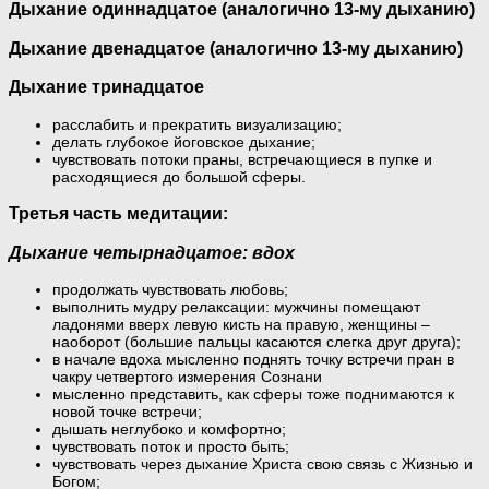
Дыхание одиннадцатое (аналогично 13-му дыханию)
Дыхание двенадцатое (аналогично 13-му дыханию)
Дыхание тринадцатое
расслабить и прекратить визуализацию;
делать глубокое йоговское дыхание;
чувствовать потоки праны, встречающиеся в пупке и
расходящиеся до большой сферы.
Третья часть медитации:
Дыхание четырнадцатое: вдох
продолжать чувствовать любовь;
выполнить мудру релаксации: мужчины помещают
ладонями вверх левую кисть на правую, женщины –
наоборот (большие пальцы касаются слегка друг друга);
в начале вдоха мысленно поднять точку встречи пран в
чакру четвертого измерения Сознани
мысленно представить, как сферы тоже поднимаются к
новой точке встречи;
дышать неглубоко и комфортно;
чувствовать поток и просто быть;
чувствовать через дыхание Христа свою связь с Жизнью и
Богом;