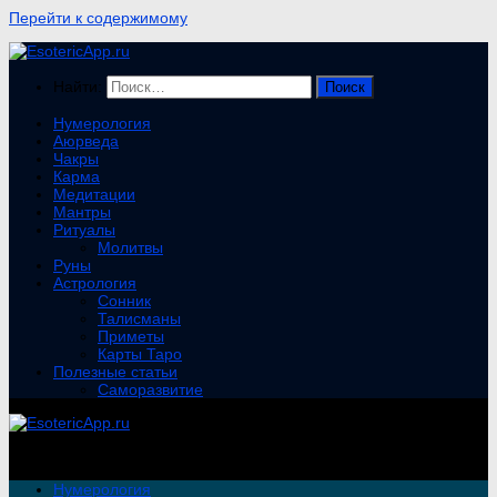
Перейти к содержимому
Найти:
Нумерология
Аюрведа
Чакры
Карма
Медитации
Мантры
Ритуалы
Молитвы
Руны
Астрология
Сонник
Талисманы
Приметы
Карты Таро
Полезные статьи
Саморазвитие
Нумерология