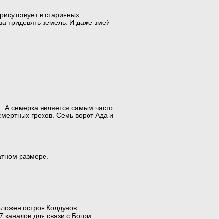
присутствует в старинных
 за тридевять земель. И даже змей
и. А семерка является самым часто
мертных грехов. Семь ворот Ада и
атном размере.
оложен остров Колдунов.
7 каналов для связи с Богом.