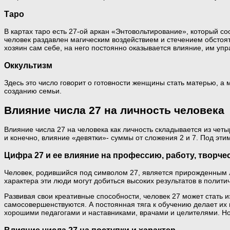
Таро
В картах таро есть 27-ой аркан «Энтовольтирование», который со
человек раздавлен магическим воздействием и стечением обстоя
хозяин сам себе, на него постоянно оказывается влияние, им уп
Оккультизм
Здесь это число говорит о готовности женщины стать матерью, а 
созданию семьи.
Влияние числа 27 на личность человека
Влияние числа 27 на человека как личность складывается из чет
и конечно, влияние «девятки»- суммы от сложения 2 и 7. Под эти
Цифра 27 и ее влияние на профессию, работу, творче
Человек, родившийся под символом 27, является прирожденным 
характера эти люди могут добиться высоких результатов в полити
Развивая свои креативные способности, человек 27 может стать 
самосовершенствуются. А постоянная тяга к обучению делает их
хорошими педагогами и наставниками, врачами и целителями. Но 
Влияние числа 27 на поступки и характер