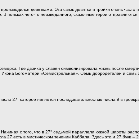
 производился девятками. Эта связь девятки и тройки очень часто 
о. В поисках чего-то неизведанного, сказочные герои отправляются
семерки. Где двойка у славян символизировала жизнь после смерт
. Икона Богоматери «Семистрельная». Семь добродетелей и семь с
 число 27, которое является последовательностью числа 9 в троекр
. Начиная с того, что в 27° седьмой параллели южной широты расп
а 27 есть в мистическом течении Каббала. Здесь это и 27 букв – 2