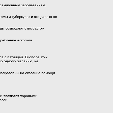
инфекционным заболеваниям.
темы и туберкулез и это далеко не
оды совпадают с возрастом
требление алкоголя.
ла с пятницей. Биополе этих
 по одному желанию, не
й направлены на оказание помощи
юди являются хорошими
елей.