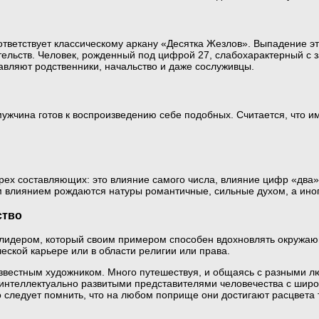
ответствует классическому аркану «Десятка Жезлов». Выпадение это
тельств. Человек, рожденный под цифрой 27, слабохарактерный с 
равляют родственники, начальство и даже сослуживцы.
мужчина готов к воспроизведению себе подобных. Считается, что им
ырех составляющих: это влияние самого числа, влияние цифр «два»
м влиянием рождаются натуры романтичные, сильные духом, а иногд
ство
лидером, который своим примером способен вдохновлять окружаю
ческой карьере или в области религии или права.
известным художником. Много путешествуя, и общаясь с разными л
 интеллектуально развитыми представителями человечества с широ
следует помнить, что на любом поприще они достигают расцвета т