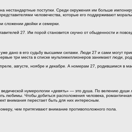
 на нестандартные поступки. Среди окружения им больше импонир
представителями человечества, которые его поддерживают мораль
ри сложении двойки и семерки.
тавителей 27. Им порой становится скучно от обыденности и повсе
 уже дано в его судьбу высшими силами. Люди 27 и сами могут при
 Первые три места в списке мультимиллионеров занимают люди, ро
преле, августе, ноябре и декабре. А номерам 27, родившимся в ма
А в ведической нумерологии «девять» — это душа. По велению души
быть любимы. Чтобы добиться расположения человека, романтичная
ект внимания перестает быть для них интересным.
номеру, чем притягивают внимание противоположного пола.