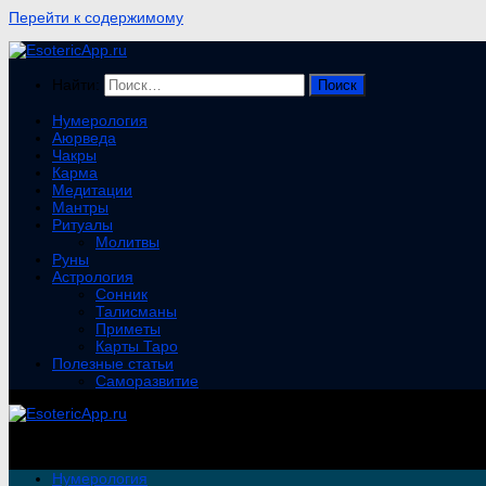
Перейти к содержимому
Найти:
Нумерология
Аюрведа
Чакры
Карма
Медитации
Мантры
Ритуалы
Молитвы
Руны
Астрология
Сонник
Талисманы
Приметы
Карты Таро
Полезные статьи
Саморазвитие
Нумерология