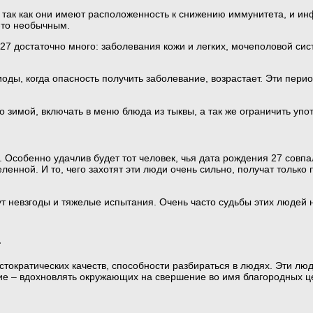
, так как они имеют расположенность к снижению иммунитета, и 
-то необычным.
27 достаточно много: заболевания кожи и легких, мочеполовой сис
оды, когда опасность получить заболевание, возрастает. Эти пери
 зимой, включать в меню блюда из тыквы, а так же ограничить упо
. Особенно удачлив будет тот человек, чья дата рождения 27 совпа
ленной. И то, чего захотят эти люди очень сильно, получат только
нут невзгоды и тяжелые испытания. Очень часто судьбы этих люде
а
стократических качеств, способности разбираться в людях. Эти л
ие – вдохновлять окружающих на свершение во имя благородных ц