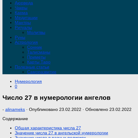
Аюрведа
Чакры
Карма
Медитации
Мантры
Ритуалы
Молитвы
Руны
Астрология
Сонник
Талисманы
Приметы
Карты Таро
Полезные статьи
Саморазвитие
Нумерология
0
Число 27 в нумерологии ангелов
-
alinameks
· Опубликовано
23.02.2022
· Обновлено
23.02.2022
Содержание
Общая характеристика числа 27
Значение числа 27 в ангельской нумерологии
Значение числа в разных религиях