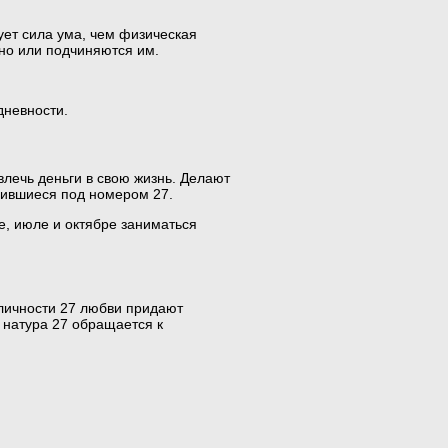
ует сила ума, чем физическая
но или подчиняются им.
дневности.
влечь деньги в свою жизнь. Делают
дившиеся под номером 27.
е, июле и октябре заниматься
 личности 27 любви придают
 натура 27 обращается к