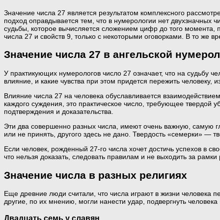
Значение числа 27 является результатом комплексного рассмотре
подход оправдывается тем, что в нумерологии нет двухзначных ч
судьбы, которое вычисляется сложением цифр до того момента, п
числа 27 и свойств 9, только с некоторыми оговорками. В то же 
Значение числа 27 в ангельской нумеро
У практикующих нумерологов число 27 означает, что на судьбу че
влияние, и какие чувства при этом придется пережить человеку, и
Влияние числа 27 на человека обуславливается взаимодействием
каждого суждения, это практическое число, требующее твердой 
подтверждения и доказательства.
Эти два совершенно разных числа, имеют очень важную, самую гла
или не принять, другого здесь не дано. Твердость «семерки» — тв
Если человек, рожденный 27-го числа хочет достичь успехов в сво
что нельзя доказать, следовать правилам и не выходить за рамки
Значение числа в разных религиях
Еще древние люди считали, что числа играют в жизни человека п
другие, по их мнению, могли нанести удар, подвергнуть человек
Двадцать семь у славян