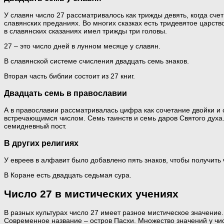
У славян число 27 рассматривалось как трижды девять, когда счет
славянских преданиях. Во многих сказках есть тридевятое царств
в славянских сказаниях имел трижды три головы.
27 – это число дней в лунном месяце у славян.
В славянской системе счисления двадцать семь знаков.
Вторая часть библии состоит из 27 книг.
Двадцать семь в православии
А в православии рассматривалась цифра как сочетание двойки и 
встречающимся числом. Семь таинств и семь даров Святого духа
семидневный пост.
В других религиях
У евреев в алфавит было добавлено пять знаков, чтобы получить
В Коране есть двадцать седьмая сура.
Число 27 в мистических учениях
В разных культурах число 27 имеет разное мистическое значение
Современное название – остров Пасхи. Множество значений у числ