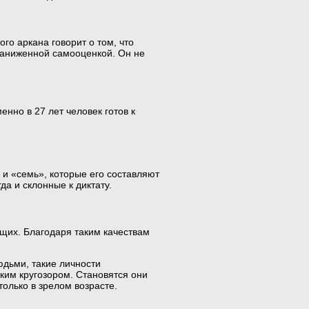
го аркана говорит о том, что
заниженной самооценкой. Он не
енно в 27 лет человек готов к
 и «семь», которые его составляют
а и склонные к диктату.
щих. Благодаря таким качествам
юдьми, такие личности
ким кругозором. Становятся они
олько в зрелом возрасте.