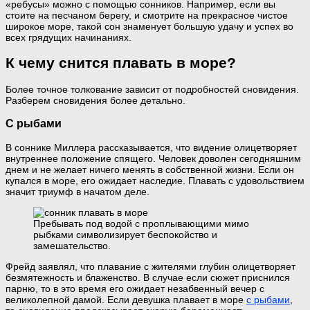
«ребусы» можно с помощью сонников. Например, если вы
стоите на песчаном берегу, и смотрите на прекрасное чистое
широкое море, такой сон знаменует большую удачу и успех во
всех грядущих начинаниях.
К чему снится плавать в море?
Более точное толкование зависит от подробностей сновидения.
Разберем сновидения более детально.
С рыбами
В соннике Миллера рассказывается, что видение олицетворяет
внутреннее положение спящего. Человек доволен сегодняшним
днем и не желает ничего менять в собственной жизни. Если он
купался в море, его ожидает наследие. Плавать с удовольствием
значит триумф в начатом деле.
Пребывать под водой с проплывающими мимо
рыбками символизирует беспокойство и
замешательство.
Фрейд заявлял, что плавание с жителями глубин олицетворяет
безмятежность и блаженство. В случае если сюжет приснился
парню, то в это время его ожидает незабвенный вечер с
великолепной дамой. Если девушка плавает в море
с рыбами
,