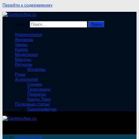
Перейти к содержимому
Найти:
Нумерология
Аюрведа
Чакры
Карма
Медитации
Мантры
Ритуалы
Молитвы
Руны
Астрология
Сонник
Талисманы
Приметы
Карты Таро
Полезные статьи
Саморазвитие
Нумерология