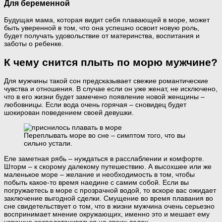
Для беременной
Будущая мама, которая видит себя плавающей в море, может
быть уверенной в том, что она успешно освоит новую роль,
будет получать удовольствие от материнства, воспитания и
заботы о ребенке.
К чему снится плыть по морю мужчине?
Для мужчины такой сон предсказывает свежие романтические
чувства и отношения. В случае если он уже женат, не исключено,
что в его жизни будет замечено появление новой женщины –
любовницы. Если вода очень горячая – сновидец будет
шокирован поведением своей девушки.
Переплывать море во сне – симптом того, что вы
сильно устали.
Еле заметная рябь – нуждаться в расслаблении и комфорте.
Шторм – к скорому далекому путешествию. А высохшее или же
маленькое море – желание и необходимость в том, чтобы
побыть какое-то время наедине с самим собой. Если вы
погружаетесь в море с прозрачной водой, то вскоре вас ожидает
заключение выгодной сделки. Смущение во время плавания во
сне свидетельствует о том, что в жизни мужчина очень серьезно
воспринимает мнение окружающих, именно это и мешает ему
успешно сосредотачиваться на своих делах.