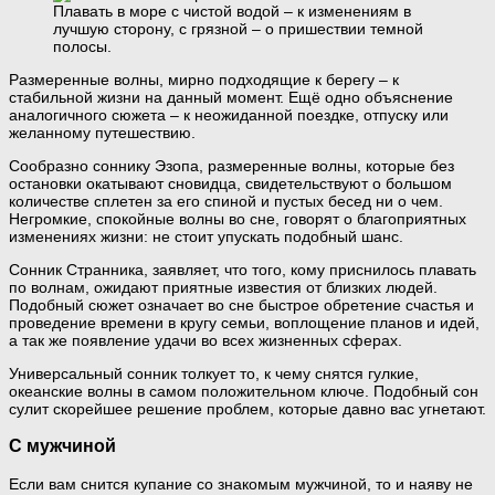
Плавать в море с чистой водой – к изменениям в
лучшую сторону, с грязной – о пришествии темной
полосы.
Размеренные волны, мирно подходящие к берегу – к
стабильной жизни на данный момент. Ещё одно объяснение
аналогичного сюжета – к неожиданной поездке, отпуску или
желанному путешествию.
Сообразно соннику Эзопа, размеренные волны, которые без
остановки окатывают сновидца, свидетельствуют о большом
количестве сплетен за его спиной и пустых бесед ни о чем.
Негромкие, спокойные волны во сне, говорят о благоприятных
изменениях жизни: не стоит упускать подобный шанс.
Сонник Странника, заявляет, что того, кому приснилось плавать
по волнам, ожидают приятные известия от близких людей.
Подобный сюжет означает во сне быстрое обретение счастья и
проведение времени в кругу семьи, воплощение планов и идей,
а так же появление удачи во всех жизненных сферах.
Универсальный сонник толкует то, к чему снятся гулкие,
океанские волны в самом положительном ключе. Подобный сон
сулит скорейшее решение проблем, которые давно вас угнетают.
С мужчиной
Если вам снится купание со знакомым мужчиной, то и наяву не