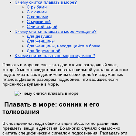
К чему снится плавать в море?
С рыбами
С людьми
С волнами
С мужчиной
С чистой водой
К чему снится плавать в море женщине?
Для девушки
Для женщины
Для женщины, находящейся в браке
Для беременной
К чему снится плыть по морю мужчине?
Плавать в море во сне – это достаточно загадочный знак,
который может свидетельствовать о сильной усталости или же
подталкивать вас к достижениям своих целей и задуманных
планов. Давайте разберем подробнее, что вас ждет, если
приснилось купание в море.
Плавать в море: сонник и его
толкования
В сновидениях люди обычно видят абсолютно различные
предметы вещи и действия. Во многих случаях сны можно
считать специфическим сигналом подсознания. Разгадать эти