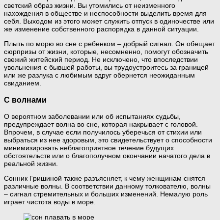
светский образ жизни. Вы утомились от неизменного
нахождения в обществе и неспособности выделить время для
себя. Выходом из этого может служить отпуск в одиночестве или
же изменение собственного распорядка в данной ситуации.
Плыть по морю во сне с ребенком – добрый сигнал. Он обещает
сюрпризы от жизни, которые, несомненно, помогут обозначить
свежий житейский период. Не исключено, что впоследствии
увольнения с бывшей работы, вы трудоустроитесь за границей
или же разлука с любимым вдруг обернется неожиданным
свиданием.
С волнами
О вероятном заболевании или об испытаниях судьбы,
предупреждает волна во сне, которая накрывает с головой.
Впрочем, в случае если получилось уберечься от стихии или
выбраться из нее здоровым, это свидетельствует о способности
минимизировать неблагоприятное течение будущих
обстоятельств или о благополучном окончании начатого дела в
реальной жизни.
Сонник Гришиной также разъясняет, к чему женщинам снятся
различные волны. В соответствии данному толкователю, волны
– сигнал стремительных и больших изменений. Немалую роль
играет чистота воды в море.