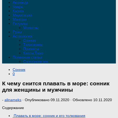
Аюрведа
Чакры
Карма
Медитации
Мантры
Ритуалы
Молитвы
Руны
Астрология
Сонник
Талисманы
Приметы
Карты Таро
Полезные статьи
Саморазвитие
Сонник
0
К чему снится плавать в море: сонник
для женщины и мужчины
-
alinameks
· Опубликовано
09.11.2020
· Обновлено
10.11.2020
Содержание
Плавать в море: сонник и его толкования