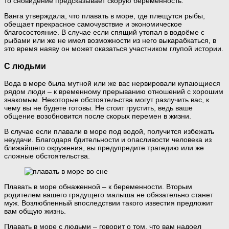
то сновидение предсказывает скорую беременность.
Ванга утверждала, что плавать в море, где плещутся рыбы,
обещает прекрасное самочувствие и экономическое
благосостояние. В случае если спящий утопал в водоёме с
рыбами или же не имел возможности из него выкарабкаться, в
это время наяву он может оказаться участником глупой истории.
С людьми
Вода в море была мутной или же вас нервировали купающиеся
рядом люди – к временному прерыванию отношений с хорошим
знакомым. Некоторые обстоятельства могут разлучить вас, к
чему вы не будете готовы. Не стоит грустить, ведь ваше
общение возобновится после скорых перемен в жизни.
В случае если плавали в море под водой, получится избежать
неудачи. Благодаря бдительности и опасливости человека из
ближайшего окружения, вы предупредите трагедию или же
сложные обстоятельства.
Плавать в море обнаженной – к беременности. Вторым
родителем вашего грядущего малыша не обязательно станет
муж. Возлюбленный впоследствии такого известия предложит
вам общую жизнь.
Плавать в море с людьми – говорит о том, что вам надоел