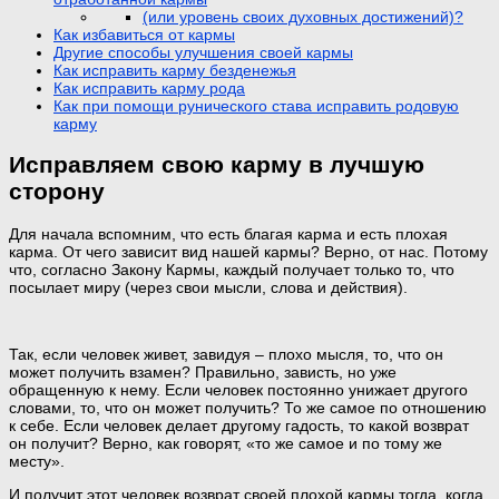
(или уровень своих духовных достижений)?
Как избавиться от кармы
Другие способы улучшения своей кармы
Как исправить карму безденежья
Как исправить карму рода
Как при помощи рунического става исправить родовую
карму
Исправляем свою карму в лучшую
сторону
Для начала вспомним, что есть благая карма и есть плохая
карма. От чего зависит вид нашей кармы? Верно, от нас. Потому
что, согласно Закону Кармы, каждый получает только то, что
посылает миру (через свои мысли, слова и действия).
Так, если человек живет, завидуя – плохо мысля, то, что он
может получить взамен? Правильно, зависть, но уже
обращенную к нему. Если человек постоянно унижает другого
словами, то, что он может получить? То же самое по отношению
к себе. Если человек делает другому гадость, то какой возврат
он получит? Верно, как говорят, «то же самое и по тому же
месту».
И получит этот человек возврат своей плохой кармы тогда, когда