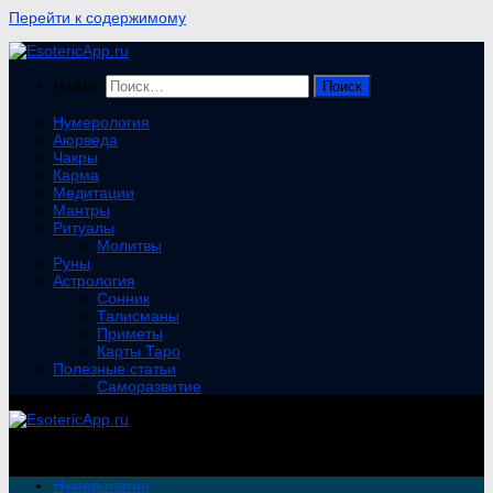
Перейти к содержимому
Найти:
Нумерология
Аюрведа
Чакры
Карма
Медитации
Мантры
Ритуалы
Молитвы
Руны
Астрология
Сонник
Талисманы
Приметы
Карты Таро
Полезные статьи
Саморазвитие
Нумерология