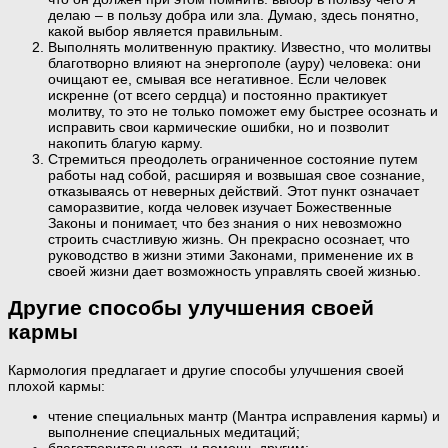
делаю – в пользу добра или зла. Думаю, здесь понятно,
какой выбор является правильным.
Выполнять молитвенную практику. Известно, что молитвы
благотворно влияют на энергополе (ауру) человека: они
очищают ее, смывая все негативное. Если человек
искренне (от всего сердца) и постоянно практикует
молитву, то это не только поможет ему быстрее осознать и
исправить свои кармические ошибки, но и позволит
накопить благую карму.
Стремиться преодолеть ограниченное состояние путем
работы над собой, расширяя и возвышая свое сознание,
отказываясь от неверных действий. Этот пункт означает
саморазвитие, когда человек изучает Божественные
Законы и понимает, что без знания о них невозможно
строить счастливую жизнь. Он прекрасно осознает, что
руководство в жизни этими Законами, применение их в
своей жизни дает возможность управлять своей жизнью.
Другие способы улучшения своей
кармы
Кармология предлагает и другие способы улучшения своей
плохой кармы:
чтение специальных мантр (Мантра исправления кармы) и
выполнение специальных медитаций;
благотворительность и помощь другим;