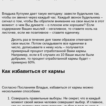
Владыка Кутхуми дает такую методику: завести будильник так,
чтобы он звенел через каждый час. Каждый звонок будильника –
сигнал о том, чтобы Вы обратили внимание на свои мысли в этот
момент: о чем Вы думаете – о плохом или хорошем? Если
содержание Ваших мыслей – негативное, то ставите ноль на
листочке, если же позитивное – ставите единичку.
Десять раз в течение дня таким образом отмечаете
свои мысли. Потом складываете все единички в
число, дописываете к нему ноль – получается
примерный процент отработанной Вами кармы.
Например, если в 6 случаях из 10 Ваши мысли были
добрыми, то процент отработанной кармы будет –
примерно 60%.
Как избавиться от кармы
Согласно Посланиям Владык, избавиться от кармы можно
несколькими способами.
Совершать правильные выборы. Не секрет, что в каждый
момент своей жизни человек совершает выбор. И главное,
что он должен при этом помнить: выбор в пользу чего я