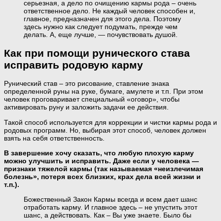
серьезная, а дело по очищению кармы рода – очень
ответственное дело. Не каждый человек способен и,
главное, предназначен для этого дела. Поэтому
здесь нужно как следует подумать, прежде чем
делать. А, еще лучше, — почувствовать душой.
Как при помощи рунического става
исправить родовую карму
Рунический став – это рисование, ставление знака
определенной руны на руке, бумаге, амулете и т.п. При этом
человек проговаривает специальный «оговор», чтобы
активировать руну и заложить задачи ее действия.
Такой способ используется для коррекции и чистки кармы рода и
родовых программ. Но, выбирая этот способ, человек должен
взять на себя ответственность.
В завершение хочу сказать, что любую плохую карму
можно улучшить и исправить. Даже если у человека —
признаки тяжелой кармы (так называемая «неизлечимая
болезнь», потеря всех близких, крах дела всей жизни и
т.п.).
Божественный Закон Кармы всегда и всем дает шанс
отработать карму. И главное здесь – не упустить этот
шанс, а действовать. Как – Вы уже знаете. Было бы