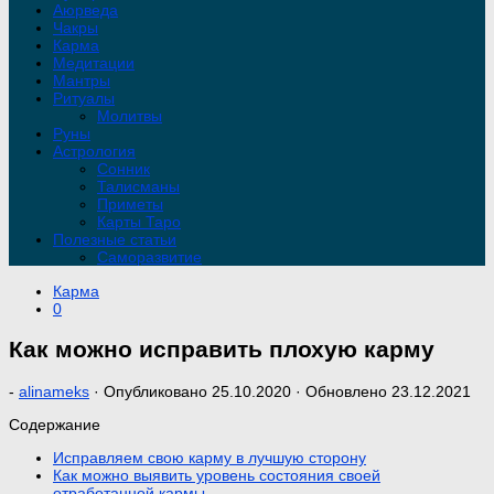
Аюрведа
Чакры
Карма
Медитации
Мантры
Ритуалы
Молитвы
Руны
Астрология
Сонник
Талисманы
Приметы
Карты Таро
Полезные статьи
Саморазвитие
Карма
0
Как можно исправить плохую карму
-
alinameks
· Опубликовано
25.10.2020
· Обновлено
23.12.2021
Содержание
Исправляем свою карму в лучшую сторону
Как можно выявить уровень состояния своей
отработанной кармы