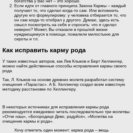
богатства у Вас нет – это хорошо.
Если идти от главного принципа Закона Кармы – каждый
получает то, что сделал когда-то сам. Или вспомнить
другую его формулировку: у человека отбирается то, что
он сам когда-то отобрал у другого. Думаю, здесь есть
смысл посмотреть на себя и спросить: что я сделал
неверно? Может, Вы отказали в прошлой жизни
нуждающемуся в помощи, пожалели милостыню для
сироты и т.п.
Как исправить карму рода
У таких известных авторов, как Лев Клыков и Берт Хеллингер,
можно найти действенные способы исправления кармы своего
рода.
Так, Л. Клыков на основе древних молитв разработал систему
очищения «Парастас». А Б. Хеллингер создал всем известную
методику расстановки по Хеллингеру.
В некоторых источниках для исправления кармы рода
рекомендуется ежедневно читать последовательно три молитвы:
«Отче наш», «Богородице Дево, радуйся», «Молитва на
очищение кармы и рода».
Хочу отметить один момент: карма рода – вещь