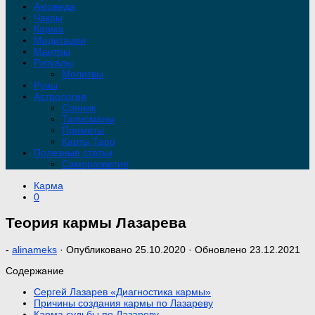
Аюрведа
Чакры
Карма
Медитации
Мантры
Ритуалы
Молитвы
Руны
Астрология
Сонник
Талисманы
Приметы
Карты Таро
Полезные статьи
Саморазвитие
Карма
0
Теория кармы Лазарева
-
alinameks
· Опубликовано
25.10.2020
· Обновлено
23.12.2021
Содержание
Сергей Лазарев «Диагностика кармы»
Причины создания кармы по Лазареву
Карма судьбы по Лазареву