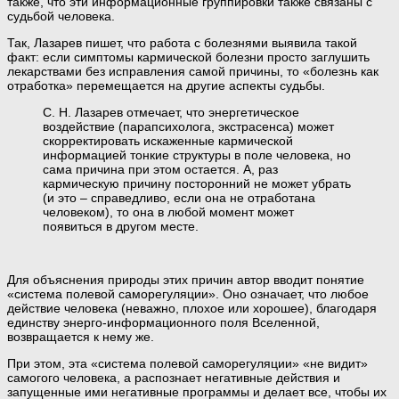
также, что эти информационные группировки также связаны с
судьбой человека.
Так, Лазарев пишет, что работа с болезнями выявила такой
факт: если симптомы кармической болезни просто заглушить
лекарствами без исправления самой причины, то «болезнь как
отработка» перемещается на другие аспекты судьбы.
С. Н. Лазарев отмечает, что энергетическое
воздействие (парапсихолога, экстрасенса) может
скорректировать искаженные кармической
информацией тонкие структуры в поле человека, но
сама причина при этом остается. А, раз
кармическую причину посторонний не может убрать
(и это – справедливо, если она не отработана
человеком), то она в любой момент может
появиться в другом месте.
Для объяснения природы этих причин автор вводит понятие
«система полевой саморегуляции». Оно означает, что любое
действие человека (неважно, плохое или хорошее), благодаря
единству энерго-информационного поля Вселенной,
возвращается к нему же.
При этом, эта «система полевой саморегуляции» «не видит»
самогого человека, а распознает негативные действия и
запущенные ими негативные программы и делает все, чтобы их