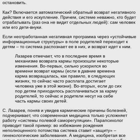
остановить.
Как? Включается автоматический обратный возврат негативного
действия и его искупление. Причем, системе неважно, кто будет
отрабатывать (раз она не видит отдельных людей): сам человек
или его дети-внуки.
Если неотработанная негативная программа через «устойчивые
информационные структуры» в поле родителей переходит к
детям – то система распознает ее в них, и возврат идет к ним.
Лазарев отмечает, что в последнее время в
механизме возврата кармы произошли некоторые
изменения. Во-первых, сильно ускорился во
времени возврат кармы (если в давние времена
карма возвращалась, как правило, в следующих
жизнях, то сейчас часто расплата достигает
человека уже в этой жизни). Во-вторых, если до сих
пор детям приходилось расплачиваться за карму
родителей, то сейчас и родители несут на себе
часть кармы своих детей.
С. Лазарев, поняв и увидев кармические причины болезней,
подчеркивает, что современная медицина только усложняет
работу «системы полевой саморегуляции». Парапсихолог
приводит такой пример: во избежание рождения
неполноценного потомства система ставит «защиту» –
гинекологические заболевания. А медицина, изобретая все