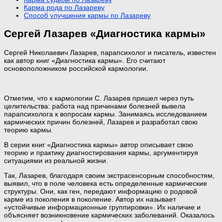
Карма рода по Лазареву
Способ улучшения кармы по Лазареву
Сергей Лазарев «Диагностика кармы»
Сергей Николаевич Лазарев, парапсихолог и писатель, известен
как автор книг «Диагностика кармы». Его считают
основоположником российской кармологии.
Отметим, что к кармологии С. Лазарев пришел через путь
целительства: работа над причинами болезней вывела
парапсихолога к вопросам кармы. Занимаясь исследованием
кармических причин болезней, Лазарев и разработал свою
теорию кармы.
В серии книг «Диагностика кармы» автор описывает свою
теорию и практику диагностирования кармы, аргументируя
ситуациями из реальной жизни.
Так, Лазарев, благодаря своим экстрасенсорным способностям,
выявил, что в поле человека есть определенные кармические
структуры. Они, как ген, передают информацию о родовой
карме из поколения в поколение. Автор их называет
«устойчивые информационные группировки». Их наличие и
объясняет возникновение кармических заболеваний. Оказалось