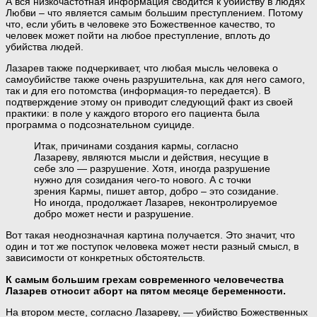
А вся низкочастотная информация сводится к убийству в людях
Любви – что является самым большим преступлением. Потому
что, если убить в человеке это Божественное качество, то
человек может пойти на любое преступление, вплоть до
убийства людей.
Лазарев также подчеркивает, что любая мысль человека о
самоубийстве также очень разрушительна, как для него самого,
так и для его потомства (информация-то передается). В
подтверждение этому он приводит следующий факт из своей
практики: в поле у каждого второго его пациента была
программа о подсознательном суициде.
Итак, причинами создания кармы, согласно
Лазареву, являются мысли и действия, несущие в
себе зло — разрушение. Хотя, иногда разрушение
нужно для созидания чего-то нового. А с точки
зрения Кармы, пишет автор, добро – это созидание.
Но иногда, продолжает Лазарев, неконтролируемое
добро может нести и разрушение.
Вот такая неоднозначная картина получается. Это значит, что
один и тот же поступок человека может нести разный смысл, в
зависимости от конкретных обстоятельств.
К самым большим грехам современного человечества
Лазарев относит аборт на пятом месяце беременности.
На втором месте, согласно Лазареву, — убийство Божественных