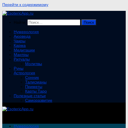
Перейти к содержимому
Найти:
Нумерология
Аюрведа
Чакры
Карма
Медитации
Мантры
Ритуалы
Молитвы
Руны
Астрология
Сонник
Талисманы
Приметы
Карты Таро
Полезные статьи
Саморазвитие
Нумерология