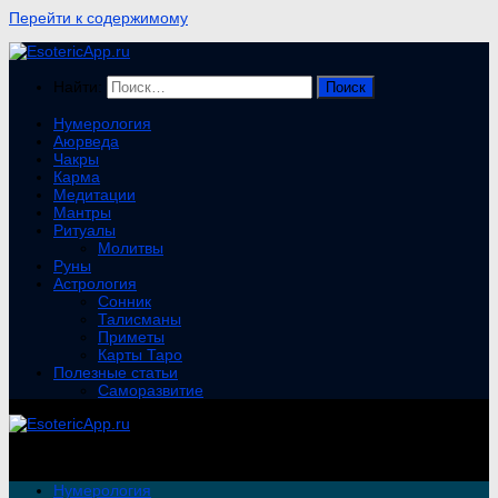
Перейти к содержимому
Найти:
Нумерология
Аюрведа
Чакры
Карма
Медитации
Мантры
Ритуалы
Молитвы
Руны
Астрология
Сонник
Талисманы
Приметы
Карты Таро
Полезные статьи
Саморазвитие
Нумерология