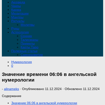
Аюрведа
Чакры
Карма
Медитации
Мантры
Ритуалы
Молитвы
Руны
Астрология
Сонник
Талисманы
Приметы
Карты Таро
Полезные статьи
Саморазвитие
Нумерология
0
Значение времени 06:06 в ангельской
нумерологии
-
alinameks
· Опубликовано
11.12.2024
· Обновлено
11.12.2024
Содержание
Значение 06:06 в ангельской нумерологии