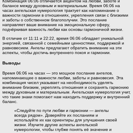
Комбинация 06:06 отличается акцентом на любви, заботе и
балансе между духовным и материальным. Время 06:06 на
часах ангельская нумерология трактует как напоминание о
важности гармонии в отношениях, укрепления связи с близкими
и заботы о собственном благополучии. Это послание
направляет ваше внимание на эмоциональную сферу,
подчёркивая важность любви как основы гармоничной жизни.
В отличие от 11:11 и 22:22, время 06:06 обладает уникальной
энергией, связанной с семейными ценностями, поддержкой и
равновесием. Ангелы предлагают обратить внимание на эти
аспекты, чтобы достичь внутреннего покоя и гармонии.
Выводы
Время 06:06 на часах — это мощное послание ангелов,
напоминающее о важности любви, заботы и равновесия. Эта
комбинация чисел указывает на необходимость уделять
внимание близким, укреплять отношения и сохранять гармонию
между духовным и материальным. Ангельская нумерология учит,
что такие знаки помогают нам находить поддержку и внутренний
баланс.
«Следуйте по пути любви и гармонии — ангелы
всегда рядом». Доверяйте их посланиям и
используйте их как ориентиры для улучшения своей
жизни. Изучите другие аспекты ангельской
нумерологии, чтобы глубже понять её значение и