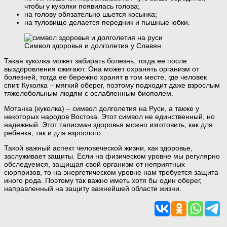
чтобы у куколки появилась голова;
на голову обязательно шьется косынка;
на туловище делается передник и пышные юбки.
Символ здоровья и долголетия у Славян
Такая куколка может забирать болезнь, тогда ее после
выздоровления сжигают. Она может охранять организм от
болезней, тогда ее бережно хранят в том месте, где человек
спит. Куколка – мягкий оберег, поэтому подходит даже взрослым
тяжелобольным людям с ослабленным биополем.
Мотанка (куколка) – символ долголетия на Руси, а также у
некоторых народов Востока. Этот символ не единственный, но
надежный. Этот талисман здоровья можно изготовить, как для
ребенка, так и для взрослого.
Такой важный аспект человеческой жизни, как здоровье,
заслуживает защиты. Если на физическом уровне мы регулярно
обследуемся, защищая свой организм от неприятных
сюрпризов, то на энергетическом уровне нам требуется защита
иного рода. Поэтому так важно иметь хотя бы один оберег,
направленный на защиту важнейшей области жизни.