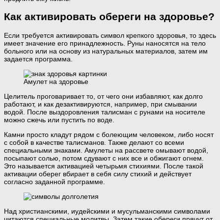
Как активировать обереги на здоровье?
Если требуется активировать символ крепкого здоровья, то здесь
имеет значение его принадлежность. Руны наносятся на тело
больного или на основу из натуральных материалов, затем им
задается программа.
Амулет на здоровье
Целитель проговаривает то, от чего они избавляют, как долго
работают, и как дезактивируются, например, при смывании
водой. После выздоровления талисман с рунами на носителе
можно сжечь или пустить по воде.
Камни просто кладут рядом с болеющим человеком, либо носят
с собой в качестве талисманов. Также делают со всеми
специальными знаками. Амулеты на рассвете омывают водой,
посыпают солью, потом сдувают с них все и обжигают огнем.
Это называется активацией четырьмя стихиями. После такой
активации оберег вбирает в себя силу стихий и действует
согласно заданной программе.
Над христианскими, иудейскими и мусульманскими символами
читаются специальные молитвы. Затем такие обереги прячут от