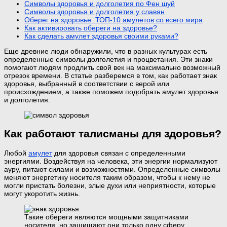
Символы здоровья и долголетия по Фен шуй
Символы здоровья и долголетия у славян
Оберег на здоровье: ТОП-10 амулетов со всего мира
Как активировать обереги на здоровье?
Как сделать амулет здоровья своими руками?
Еще древние люди обнаружили, что в разных культурах есть
определенные символы долголетия и процветания. Эти знаки
помогают людям продлить свой век на максимально возможный
отрезок времени. В статье разберемся в том, как работает знак
здоровья, выбранный в соответствии с верой или
происхождением, а также поможем подобрать амулет здоровья
и долголетия.
Как работают талисманы для здоровья?
Любой
амулет
для здоровья связан с определенными
энергиями. Воздействуя на человека, эти энергии нормализуют
ауру, питают силами и возможностями. Определенные символы
меняют энергетику носителя таким образом, чтобы к нему не
могли пристать болезни, злые духи или неприятности, которые
могут укоротить жизнь.
Такие обереги являются мощными защитниками
носителя, но защищают они только одну сферу