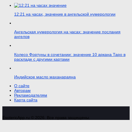
12:21 на часах, значение в ангельской нумерологии
Ангельская нумерология на часах: значение послания
ангелов
Колесо Фортуны в сочетании: значение 10 аркана Таро в
раскладе с другими картами
Индийское масло маханараяна
О сайте
Авторам
Рекламодателям
Карта сайта
EsotericApp.ru © 2026. Все права защищены.