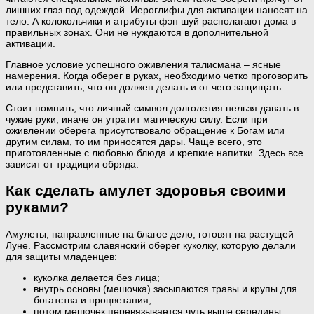
лишних глаз под одеждой. Иероглифы для активации наносят на
тело. А колокольчики и атрибуты фэн шуй располагают дома в
правильных зонах. Они не нуждаются в дополнительной
активации.
Главное условие успешного оживления талисмана – ясные
намерения. Когда оберег в руках, необходимо четко проговорить
или представить, что он должен делать и от чего защищать.
Стоит помнить, что личный символ долголетия нельзя давать в
чужие руки, иначе он утратит магическую силу. Если при
оживлении оберега присутствовало обращение к Богам или
другим силам, то им приносятся дары. Чаще всего, это
приготовленные с любовью блюда и крепкие напитки. Здесь все
зависит от традиции обряда.
Как сделать амулет здоровья своими
руками?
Амулеты, направленные на благое дело, готовят на растущей
Луне. Рассмотрим славянский оберег куколку, которую делали
для защиты младенцев:
куколка делается без лица;
внутрь основы (мешочка) засыпаются травы и крупы для
богатства и процветания;
потом мешочек перевязывается чуть выше середины,