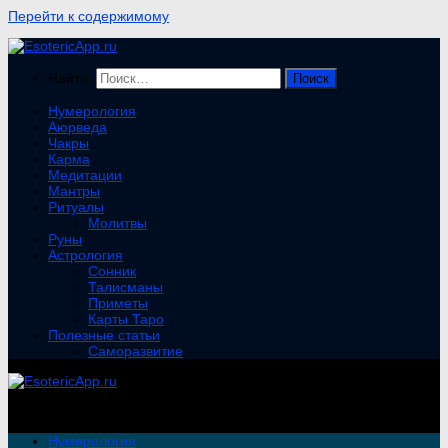
Перейти к содержимому
Найти:
Нумерология
Аюрведа
Чакры
Карма
Медитации
Мантры
Ритуалы
Молитвы
Руны
Астрология
Сонник
Талисманы
Приметы
Карты Таро
Полезные статьи
Саморазвитие
Нумерология