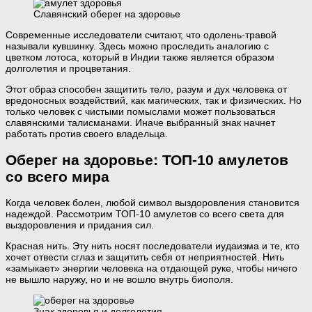
Славянский оберег на здоровье
Современные исследователи считают, что одолень-травой
называли кувшинку. Здесь можно проследить аналогию с
цветком лотоса, который в Индии также является образом
долголетия и процветания.
Этот образ способен защитить тело, разум и дух человека от
вредоносных воздействий, как магических, так и физических. Но
только человек с чистыми помыслами может пользоваться
славянскими талисманами. Иначе выбранный знак начнет
работать против своего владельца.
Оберег на здоровье: ТОП-10 амулетов
со всего мира
Когда человек болен, любой символ выздоровления становится
надеждой. Рассмотрим ТОП-10 амулетов со всего света для
выздоровления и придания сил.
Красная нить. Эту нить носят последователи иудаизма и те, кто
хочет отвести сглаз и защитить себя от неприятностей. Нить
«замыкает» энергии человека на отдающей руке, чтобы ничего
не вышло наружу, но и не вошло внутрь биополя.
Знак здоровья и долголетия