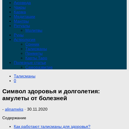
Аюрведа
Чакры
Карма
Медитации
Мантры
Ритуалы
Молитвы
Руны
Астрология
Сонник
Талисманы
Приметы
Карты Таро
Полезные статьи
Саморазвитие
Талисманы
0
Символ здоровья и долголетия:
амулеты от болезней
-
alinameks
·
30.11.2020
Содержание
Как работают талисманы для здоровья?