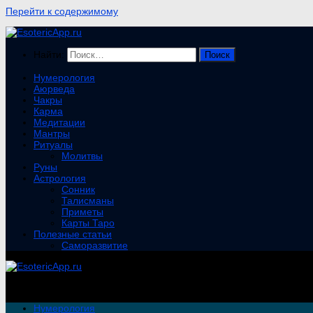
Перейти к содержимому
Найти:
Нумерология
Аюрведа
Чакры
Карма
Медитации
Мантры
Ритуалы
Молитвы
Руны
Астрология
Сонник
Талисманы
Приметы
Карты Таро
Полезные статьи
Саморазвитие
Нумерология