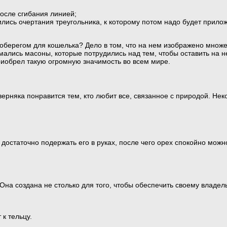
после сгибания линией;
лись очертания треугольника, к которому потом надо будет прило
берегом для кошелька? Дело в том, что на нем изображено множе
ались масоны, которые потрудились над тем, чтобы оставить на н
риобрел такую огромную значимость во всем мире.
рняка понравится тем, кто любит все, связанное с природой. Нек
достаточно подержать его в руках, после чего орех спокойно можн
на создана не столько для того, чтобы обеспечить своему владел
 к тельцу.