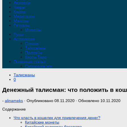
Аюрведа
Чакры
Карма
Медитации
Мантры
Ритуалы
Молитвы
Руны
Астрология
Сонник
Талисманы
Приметы
Карты Таро
Полезные статьи
Саморазвитие
Талисманы
0
Денежный талисман: что положить в кош
-
alinameks
· Опубликовано
08.11.2020
· Обновлено
10.11.2020
Содержание
Что класть в кошелек для привлечения денег?
Китайские монеты
Китайский талисман богатства