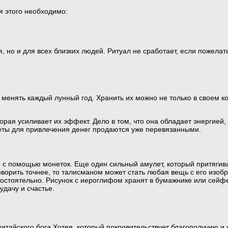
ля этого необходимо:
, но и для всех близких людей. Ритуал не сработает, если пожелат
менять каждый лунный год. Хранить их можно не только в своем ко
орая усиливает их эффект. Дело в том, что она обладает энергией,
неты для привлечения денег продаются уже перевязанными.
с помощью монеток. Еще один сильный амулет, который притягивае
оворить точнее, то талисманом может стать любая вещь с его изоб
остоятельно. Рисунок с иероглифом хранят в бумажнике или сейфе
удачу и счастье.
китайского бога Хотея, который покровительствует благополучию и