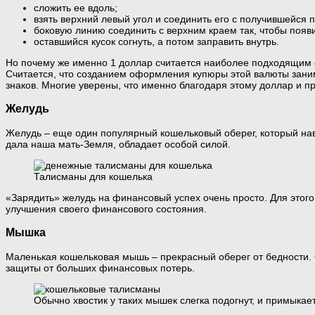
сложить ее вдоль;
взять верхний левый угол и соединить его с получившейся 
боковую линию соединить с верхним краем так, чтобы появи
оставшийся кусок согнуть, а потом заправить внутрь.
Но почему же именно 1 доллар считается наиболее подходящим о
Считается, что созданием оформления купюры этой валюты заним
знаков. Многие уверены, что именно благодаря этому доллар и п
Желудь
Желудь – еще один популярный кошельковый оберег, который наве
дала наша мать-Земля, обладает особой силой.
Талисманы для кошелька
«Зарядить» желудь на финансовый успех очень просто. Для этого 
улучшения своего финансового состояния.
Мышка
Маленькая кошельковая мышь – прекрасный оберег от бедности. О
защиты от больших финансовых потерь.
Обычно хвостик у таких мышек слегка подогнут, и примыкает