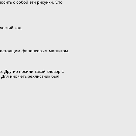
осить с собой эти рисунки. Это
ческий код.
я настоящим финансовым магнитом.
е. Другие носили такой клевер с
. Для них четырехлистник был