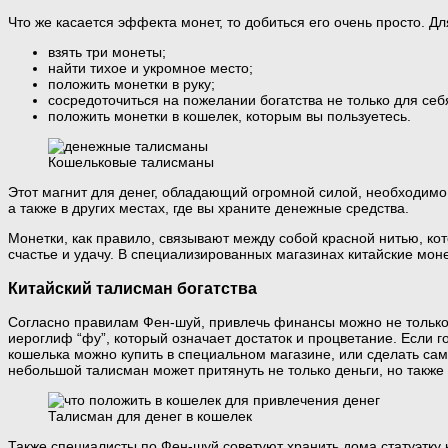
Что же касается эффекта монет, то добиться его очень просто. Д
взять три монеты;
найти тихое и укромное место;
положить монетки в руку;
сосредоточиться на пожелании богатства не только для себя
положить монетки в кошелек, которым вы пользуетесь.
Кошельковые талисманы
Этот магнит для денег, обладающий огромной силой, необходимо 
а также в других местах, где вы храните денежные средства.
Монетки, как правило, связывают между собой красной нитью, кот
счастье и удачу. В специализированных магазинах китайские мо
Китайский талисман богатства
Согласно правилам Фен-шуй, привлечь финансы можно не только 
иероглиф “фу”, который означает достаток и процветание. Если г
кошелька можно купить в специальном магазине, или сделать сам
небольшой талисман может притянуть не только деньги, но также 
Талисман для денег в кошелек
Также специалисты по Фен-шуй советуют хранить дома статуэтку 