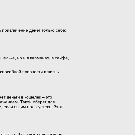
ь привлечение денег только себе;
шельке, но и в карманах, в сейфе,
 способной привнести в жизнь
т деньги в кошелек – это
ражением. Такой оберег для
, если вы им пользуетесь. Этот
 счастью. За своими плечами он