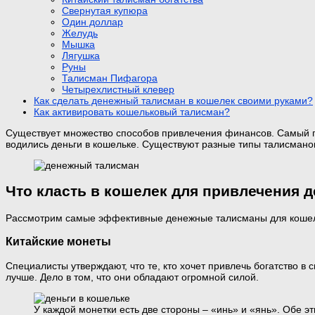
Свернутая купюра
Один доллар
Желудь
Мышка
Лягушка
Руны
Талисман Пифагора
Четырехлистный клевер
Как сделать денежный талисман в кошелек своими руками?
Как активировать кошельковый талисман?
Существует множество способов привлечения финансов. Самый про
водились деньги в кошельке. Существуют разные типы талисманов.
Что класть в кошелек для привлечения д
Рассмотрим самые эффективные денежные талисманы для кошельк
Китайские монеты
Специалисты утверждают, что те, кто хочет привлечь богатство в
лучше. Дело в том, что они обладают огромной силой.
У каждой монетки есть две стороны – «инь» и «янь». Обе э