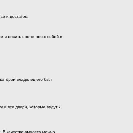
ье и достаток.
м и носить постоянно с собой в
 которой владелец его был
лем все двери, которые ведут к
к. В качестве амулета можно