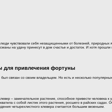
а люди чувствовали себя незащищенными от болезней, природных я
лисманы на удачу принесут в дом счастье и достаток. И хотя прошл
ы для привлечения фортуны
н был связан со своим владельцем. Но есть и несколько популярны
евер – замечательное растение, способное привести человека к ус
хватила с собой листик этого растения, росшего в райских садах. О
ождения четырехлистного клевера считается большим везеньем.