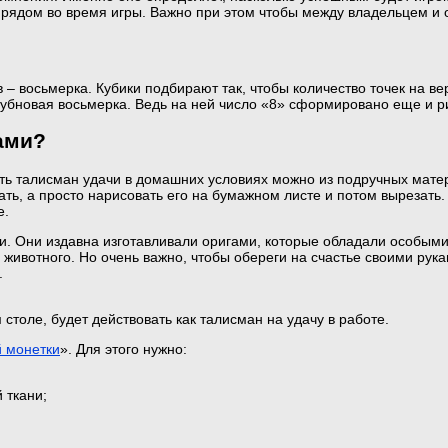
дут рядом во время игры. Важно при этом чтобы между владельцем и
 – восьмерка. Кубики подбирают так, чтобы количество точек на в
 бубновая восьмерка. Ведь на ней число «8» сформировано еще и р
ами?
ь талисман удачи в домашних условиях можно из подручных матер
ть, а просто нарисовать его на бумажном листе и потом вырезать.
е.
и. Они издавна изготавливали оригами, которые обладали особыми
животного. Но очень важно, чтобы обереги на счастье своими рук
.
столе, будет действовать как талисман на удачу в работе.
 монетки
». Для этого нужно:
 ткани;