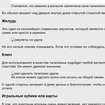
Считается, что именно в металле заключена сила талисман
Ее обычно вешают над дверью внутри дома открытой стороной вве
Желудь
Это один из сильнейших славянских амулетов, который является 
сумке или просто в кармане.
Но его нельзя никому показывать. Если это условие не соблюдать
Ключ
Для использования в качестве талисмана подойдет любой металли
счастлив. Он имеет двоякое значение.
Из ключа можно сделать кулон или носить на общей связке.
С одной стороны запирает в доме деньги и благополучие, чтобы н
успеху.
Игральные кубики или карты
В том, что азартным игрокам очень важно везение, нет никакого