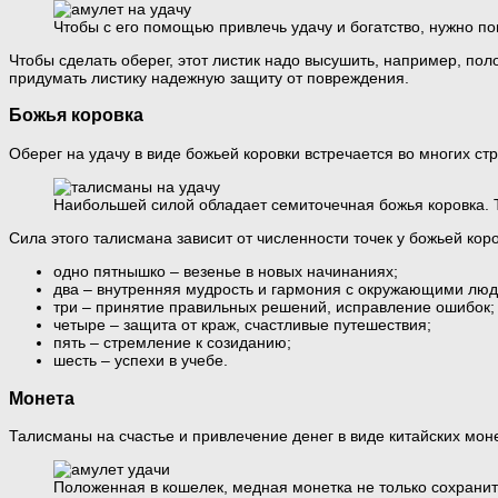
Чтобы с его помощью привлечь удачу и богатство, нужно по
Чтобы сделать оберег, этот листик надо высушить, например, поло
придумать листику надежную защиту от повреждения.
Божья коровка
Оберег на удачу в виде божьей коровки встречается во многих ст
Наибольшей силой обладает семиточечная божья коровка. Т
Сила этого талисмана зависит от численности точек у божьей коро
одно пятнышко – везенье в новых начинаниях;
два – внутренняя мудрость и гармония с окружающими люд
три – принятие правильных решений, исправление ошибок;
четыре – защита от краж, счастливые путешествия;
пять – стремление к созиданию;
шесть – успехи в учебе.
Монета
Талисманы на счастье и привлечение денег в виде китайских мон
Положенная в кошелек, медная монетка не только сохрани