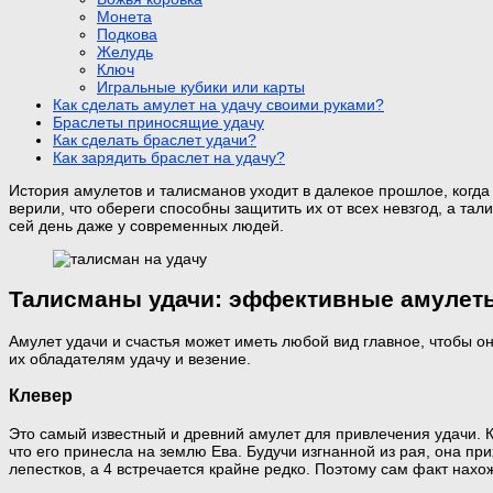
Монета
Подкова
Желудь
Ключ
Игральные кубики или карты
Как сделать амулет на удачу своими руками?
Браслеты приносящие удачу
Как сделать браслет удачи?
Как зарядить браслет на удачу?
История амулетов и талисманов уходит в далекое прошлое, когд
верили, что обереги способны защитить их от всех невзгод, а та
сей день даже у современных людей.
Талисманы удачи: эффективные амулет
Амулет удачи и счастья может иметь любой вид главное, чтобы о
их обладателям удачу и везение.
Клевер
Это самый известный и древний амулет для привлечения удачи. Кл
что его принесла на землю Ева. Будучи изгнанной из рая, она при
лепестков, а 4 встречается крайне редко. Поэтому сам факт нах