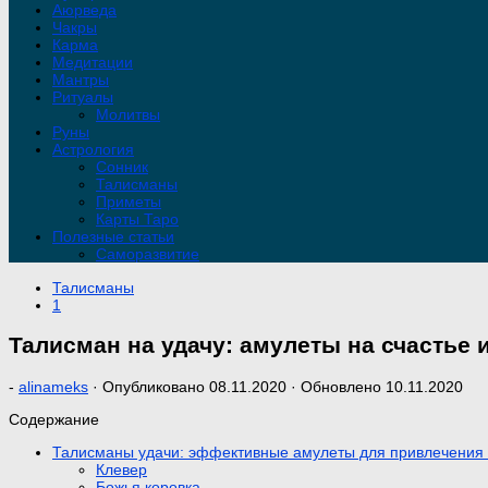
Аюрведа
Чакры
Карма
Медитации
Мантры
Ритуалы
Молитвы
Руны
Астрология
Сонник
Талисманы
Приметы
Карты Таро
Полезные статьи
Саморазвитие
Талисманы
1
Талисман на удачу: амулеты на счастье и
-
alinameks
· Опубликовано
08.11.2020
· Обновлено
10.11.2020
Содержание
Талисманы удачи: эффективные амулеты для привлечения
Клевер
Божья коровка