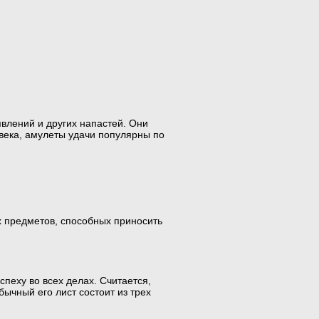
влений и других напастей. Они
и века, амулеты удачи популярны по
х предметов, способных приносить
пеху во всех делах. Считается,
бычный его лист состоит из трех