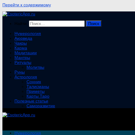
Перейти к содержимому
Найти:
Нумерология
Аюрведа
Чакры
Карма
Медитации
Мантры
Ритуалы
Молитвы
Руны
Астрология
Сонник
Талисманы
Приметы
Карты Таро
Полезные статьи
Саморазвитие
Нумерология