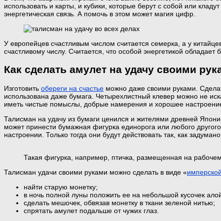
использовать и карты, и кубики, которые берут с собой или кла
энергетическая связь. А помочь в этом может магия цифр.
У европейцев счастливым числом считается семерка, а у китайцев
счастливому числу. Считается, что особой энергетикой обладает
Как сделать амулет на удачу своими рук
Изготовить
обереги на счастье
можно даже своими руками. Сделат
использована даже бумага. Четырехлистный клевер можно не иска
иметь чистые помыслы, добрые намерения и хорошее настроени
Талисман на удачу из бумаги ценился и жителями древней Япони
может принести бумажная фигурка единорога или любого другого 
настроении. Только тогда они будут действовать так, как задумано
Такая фигурка, например, птичка, размещенная на рабочем 
Талисман удачи своими руками можно сделать в виде «
имперской
найти старую монетку;
в ночь полной луны положить ее на небольшой кусочек алой
сделать мешочек, обвязав монетку в ткани зеленой нитью;
спрятать амулет подальше от чужих глаз.