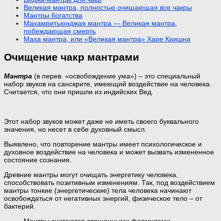
Великая мантра, полностью очищающая все чакры
Мантры богатства
Махамритьюнджая мантра — Великая мантра,
побеждающая смерть
Маха мантра, или «Великая мантра» Харе Кришна
Очищение чакр мантрами
Мантра
(в перев. «освобождение ума») – это специальный
набор звуков на санскрите, имеющий воздействие на человека.
Считается, что они пришли из индийских Вед.
Этот набор звуков может даже не иметь своего буквального
значения, но несет в себе духовный смысл.
Выявлено, что повторение мантры имеет психологическое и
духовное воздействие на человека и может вызвать измененное
состояние сознания.
Древние мантры могут очищать энергетику человека,
способствовать позитивным изменениям. Так, под воздействием
мантры тонкие (энергетические) тела человека начинают
освобождаться от негативных энергий, физическое тело – от
бактерий.