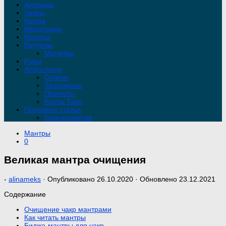
Аюрведа
Чакры
Карма
Медитации
Мантры
Ритуалы
Молитвы
Руны
Астрология
Сонник
Талисманы
Приметы
Карты Таро
Полезные статьи
Саморазвитие
Мантры
0
Великая мантра очищения
-
alinameks
· Опубликовано
26.10.2020
· Обновлено
23.12.2021
Содержание
Очищение чакр мантрами
Как читать мантры
Биджа-мантры для чакр