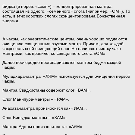
Биджа (в перев. «семя») – концентрированная мантра,
состоящая из одного, «семенного» слога (например, «ОМ»). То
есть, в этих коротких слогах сконцентрирована Божественная
энергия.
А чакры, как энергетические центры, очень хорошо поддаются
очищению священными звуками мантр. Причем, для каждой
чакры есть свой очищающий слог. Но начинают чистку чакр
мантрами, как правило, со священного слога «ОМ».
Далее поочередно проговариваются мантры-биджи каждой
чакры:
Муладхара-мантра «ЛЯМ» используется для очищения первой
чакры.
Мантра Свадхистаны содержит слог «ВАМ».
Слог Манипура-мантры – «РАМ».
Анахата-мантра произносится как «ЙАМ».
Слог Вишудха-мантры – «ХАМ».
Мантра Аджны произносится как «АУМ».