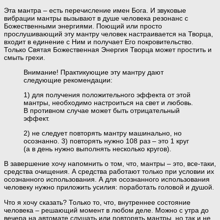
Эта мантра – есть перечисление имен Бога. И звуковые
вибрации мантры вызывают в душе человека резонанс с
Божественными энергиями. Поющий или просто
прослушивающий эту мантру человек настраивается на Творца,
входит в единение с Ним и получает Его покровительство.
Только Святая Божественная Энергия Творца может простить и
смыть грехи.
Внимание! Практикующие эту мантру дают
следующие рекомендации:
1) для получения положительного эффекта от этой
мантры, необходимо настроиться на свет и любовь.
В противном случае может быть отрицательный
эффект.
2) не следует повторять мантру машинально, но
осознанно. 3) повторять нужно 108 раз – это 1 круг
(а в день нужно выполнять несколько кругов).
В завершение хочу напомнить о том, что, мантры – это, все-таки,
средства очищения. А средства работают только при условии их
осознанного использования. А для осознанного использования
человеку нужно приложить усилия: поработать головой и душой.
Что я хочу сказать? Только то, что, внутреннее состояние
человека – решающий момент в любом деле. Можно с утра до
вечера на автомате слушать или повторять мантры, но так и не