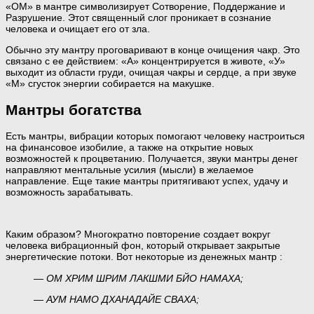
«ОМ» в мантре символизирует Сотворение, Поддержание и
Разрушение. Этот священный слог проникает в сознание
человека и очищает его от зла.
Обычно эту мантру проговаривают в конце очищения чакр. Это
связано с ее действием: «А» концентрируется в животе, «У»
выходит из области груди, очищая чакры и сердце, а при звуке
«М» сгусток энергии собирается на макушке.
Мантры богатства
Есть мантры, вибрации которых помогают человеку настроиться
на финансовое изобилие, а также на открытие новых
возможностей к процветанию. Получается, звуки мантры денег
направляют ментальные усилия (мысли) в желаемое
направление. Еще такие мантры притягивают успех, удачу и
возможность зарабатывать.
Каким образом? Многократно повторение создает вокруг
человека вибрационный фон, который открывает закрытые
энергетические потоки. Вот некоторые из денежных мантр :
— ОМ ХРИМ ШРИМ ЛАКШМИ БЙО НАМАХА;
— АУМ НАМО ДХАНАДАЙЕ СВАХА;