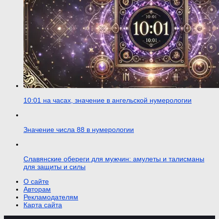
10:01 на часах, значение в ангельской нумерологии
Значение числа 88 в нумерологии
Славянские обереги для мужчин: амулеты и талисманы
для защиты и силы
О сайте
Авторам
Рекламодателям
Карта сайта