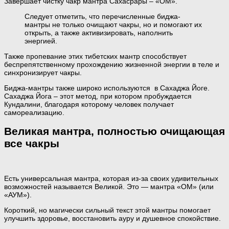
Завершает чистку чакр мантра Сахасрары – «ОМ».
Следует отметить, что перечисленные биджа-
мантры не только очищают чакры, но и помогают их
открыть, а также активизировать, наполнить
энергией.
Также пропевание этих тибетских мантр способствует
беспрепятственному прохождению жизненной энергии в теле и
синхронизирует чакры.
Биджа-мантры также широко используются в Сахаджа Йоге.
Сахаджа Йога – этот метод, при котором пробуждается
Кундалини, благодаря которому человек получает
самореализацию.
Великая мантра, полностью очищающая
все чакры
Есть универсальная мантра, которая из-за своих удивительных
возможностей называется Великой. Это — мантра «ОМ» (или
«АУМ»).
Короткий, но магически сильный текст этой мантры помогает
улучшить здоровье, восстановить ауру и душевное спокойствие.