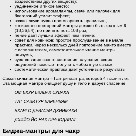
воздействием других веществ);
уединенное и тихое место;
использование аромалампы, свечи или палочек для
благовоний усилит эффект;
важно: звуки нужно проговаривать правильно;
количество повторений мантры должно быть кратным 9
(18,36,54), но принято петь 108 раз;
пение дает лучший эффект, чем чтение;
совет для новичков: простое прослушивание в начале
практики, через несколько дней повторение мантр вместе
с исполнителем, самостоятельное чтение мантры
наизусть;
чувствование своего состояния, слушание своих
ощущений помогает получить «обратную связь»;
систематическая практика дает устойчивые результаты.
Самая сильная мантра – Гаятри-мантра, которой 4 тысячи лет.
Эта мощная мантра очищает душу и тело и дарует спасение:
ОМ БХУР БХАВАХ СУВАХА
ТАТ САВИТУР ВАРЕНЬЯМ
БХАРГО ДЕВАСЬЯ ДХИИМАХИ
ДХИЙО ЙО НАХ ПРАЧОДАЯАТ
.
Биджа-мантры для чакр