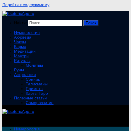
Перейти к содержимому
Найти:
Нумерология
Аюрведа
Чакры
Карма
Медитации
Мантры
Ритуалы
Молитвы
Руны
Астрология
Сонник
Талисманы
Приметы
Карты Таро
Полезные статьи
Саморазвитие
Нумерология