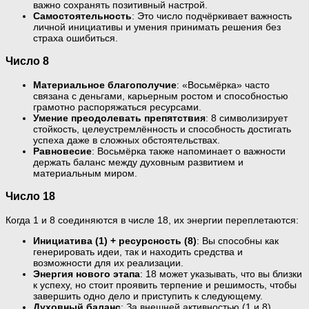
важно сохранять позитивный настрой.
Самостоятельность
: Это число подчёркивает важность
личной инициативы и умения принимать решения без
страха ошибиться.
Число 8
Материальное благополучие
: «Восьмёрка» часто
связана с деньгами, карьерным ростом и способностью
грамотно распоряжаться ресурсами.
Умение преодолевать препятствия
: 8 символизирует
стойкость, целеустремлённость и способность достигать
успеха даже в сложных обстоятельствах.
Равновесие
: Восьмёрка также напоминает о важности
держать баланс между духовным развитием и
материальным миром.
Число 18
Когда 1 и 8 соединяются в числе 18, их энергии переплетаются:
Инициатива (1) + ресурсность (8)
: Вы способны как
генерировать идеи, так и находить средства и
возможности для их реализации.
Энергия нового этапа
: 18 может указывать, что вы близки
к успеху, но стоит проявить терпение и решимость, чтобы
завершить одно дело и приступить к следующему.
Духовный баланс
: За внешней активностью (1 и 8)