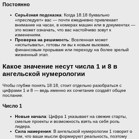
Постоянно
Серьёзная подсказка
: Когда 18:18 буквально
«преследует» вас — почти ежедневно привлекает
внимание на часах, в номерах машин или в документах —
это может означать, что вас настойчиво зовут к
изменениям.
Проверка на решимость
: Вселенная может
«испытывать», готовы ли вы к новым вызовам,
финансовым прорывам или переходу на более зрелый
жизненный этап.
Какое значение несут числа 1 и 8 в
ангельской нумерологии
Чтобы глубже понять 18:18, стоит отдельно разобраться с
цифрами 1 и 8 — ведь именно их сочетание создаёт общее
послание.
Число 1
Новые начала
: Цифра 1 указывает на свежие старты,
смелые проекты и возможность взять на себя роль
лидера.
Сила намерения
: В ангельской нумерологии 1 говорит о
том, что ваши мысли формируют реальность, поэтому