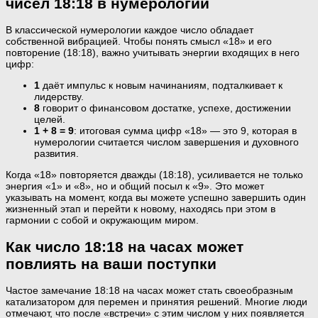
чисел 18:18 в нумерологии
В классической нумерологии каждое число обладает
собственной вибрацией. Чтобы понять смысл «18» и его
повторение (18:18), важно учитывать энергии входящих в него
цифр:
1
даёт импульс к новым начинаниям, подталкивает к
лидерству.
8
говорит о финансовом достатке, успехе, достижении
целей.
1 + 8 = 9
: итоговая сумма цифр «18» — это 9, которая в
нумерологии считается числом завершения и духовного
развития.
Когда «18» повторяется дважды (18:18), усиливается не только
энергия «1» и «8», но и общий посыл к «9». Это может
указывать на момент, когда вы можете успешно завершить один
жизненный этап и перейти к новому, находясь при этом в
гармонии с собой и окружающим миром.
Как число 18:18 на часах может
повлиять на ваши поступки
Частое замечание 18:18 на часах может стать своеобразным
катализатором для перемен и принятия решений. Многие люди
отмечают, что после «встречи» с этим числом у них появляется