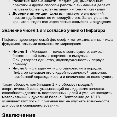
Развитие осознанности
: Медитация, дыхательные
практики и другие способы работы с вниманием делают
человека более чувствительным к «тонким» сигналам.
Доверие интуиции
: Если вы чувствуете внутренний
призыв к действию, не игнорируйте его. Зачастую ангел-
хранитель ведёт вас через лёгкие «намёки» и ощущения.
Значение чисел 1 и 8 согласно учению Пифагора
Пифагор, древнегреческий философ и математик, считал числа
фундаментальными элементами мироздания:
Число 1
: «Монада» — начало всего сущего, символ
божественной силы и творческого импульса.
Олицетворяет единство, индивидуальность и первую
причину.
Число 8
: «Октада» — число равновесия и порядка.
Пифагор связывал его с идеей космической гармонии,
неизбежной справедливости и цикличностью всего сущего.
Таким образом, комбинация 1 и 8 образует мощный
энергетический союз, указывающий на лидерские качества,
способность достигать поставленных целей и умение находить
материальный и духовный баланс. Повторение до 18:18
усиливает этот посыл, призывая вас не упускать возможности
для роста и совершенствования.
Заключение