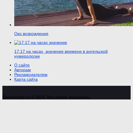
Око возрождения
17:17 на часах, значение времени в ангельской
нумерологии
О сайте
Авторам
Рекламодателям
Карта сайта
EsotericApp.ru © 2026. Все права защищены.