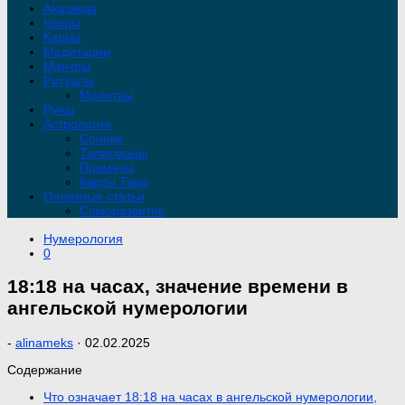
Аюрведа
Чакры
Карма
Медитации
Мантры
Ритуалы
Молитвы
Руны
Астрология
Сонник
Талисманы
Приметы
Карты Таро
Полезные статьи
Саморазвитие
Нумерология
0
18:18 на часах, значение времени в
ангельской нумерологии
-
alinameks
·
02.02.2025
Содержание
Что означает 18:18 на часах в ангельской нумерологии,