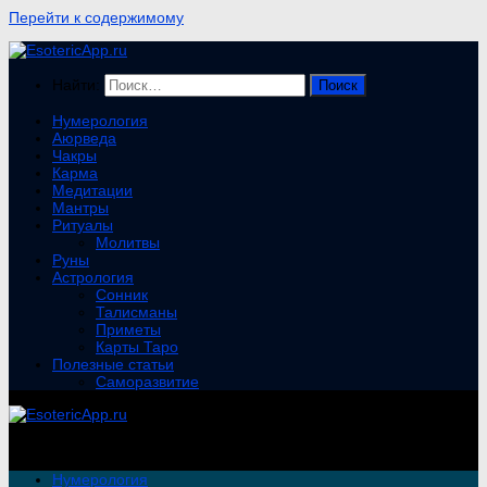
Перейти к содержимому
Найти:
Нумерология
Аюрведа
Чакры
Карма
Медитации
Мантры
Ритуалы
Молитвы
Руны
Астрология
Сонник
Талисманы
Приметы
Карты Таро
Полезные статьи
Саморазвитие
Нумерология