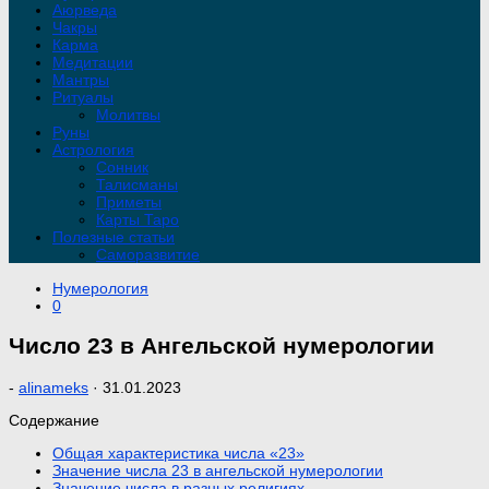
Аюрведа
Чакры
Карма
Медитации
Мантры
Ритуалы
Молитвы
Руны
Астрология
Сонник
Талисманы
Приметы
Карты Таро
Полезные статьи
Саморазвитие
Нумерология
0
Число 23 в Ангельской нумерологии
-
alinameks
·
31.01.2023
Содержание
Общая характеристика числа «23»
Значение числа 23 в ангельской нумерологии
Значение числа в разных религиях