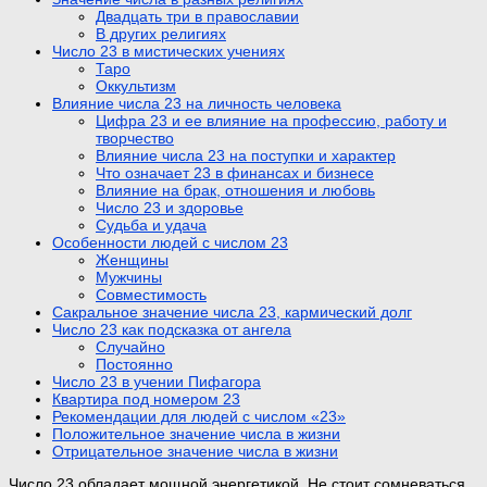
Двадцать три в православии
В других религиях
Число 23 в мистических учениях
Таро
Оккультизм
Влияние числа 23 на личность человека
Цифра 23 и ее влияние на профессию, работу и
творчество
Влияние числа 23 на поступки и характер
Что означает 23 в финансах и бизнесе
Влияние на брак, отношения и любовь
Число 23 и здоровье
Судьба и удача
Особенности людей с числом 23
Женщины
Мужчины
Совместимость
Сакральное значение числа 23, кармический долг
Число 23 как подсказка от ангела
Случайно
Постоянно
Число 23 в учении Пифагора
Квартира под номером 23
Рекомендации для людей с числом «23»
Положительное значение числа в жизни
Отрицательное значение числа в жизни
Число 23 обладает мощной энергетикой. Не стоит сомневаться,