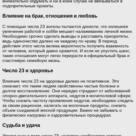
внимательно обдумать и ни в коем случае не ввязываться в
подозрительные проекты.
Влияние на брак, отношения и любовь
С помощью числа 23 ангелы пытаются донести, что излишнее
увлечение работой и хобби мешает налаживанию личной жизни.
Необходимо срочно сделать выводы и расставить приоритеты,
ведь одиночество далеко не каждому по нраву. В период
действия этого числа велика вероятность получить взаимность
от человека, который давно нравится. И если не упустить шанс,
такие отношения могут легко перерасти в официальный брак и
счастливую семейную жизнь.
Число 23 и здоровье
Влияние числа 23 на здоровье далеко не позитивное. Это
означает, что таким людям свойственны частые болезни и
долгое восстановление. Они нередко страдают от заболеваний
опорно-двигательного аппарата, недугов в мочеполовой сфере.
Чтобы снизить частоту проявления недугов, необходимо следить
за своим рационом, налегать на молочные продукты, снизить
объем съедаемой мясной продукции. Важно не забывать о
физических нагрузках и оздоровительных процедурах.
Судьба и удача
Увидев знак в виде числа 23, человеку необходимо хорошо