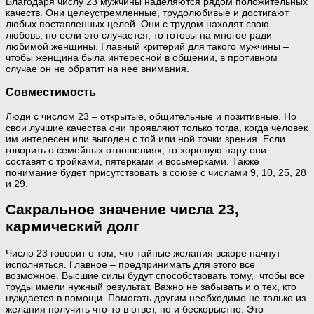
Благодаря числу 23 мужчины наделяются рядом положительных
качеств. Они целеустремленные, трудолюбивые и достигают
любых поставленных целей. Они с трудом находят свою
любовь, но если это случается, то готовы на многое ради
любимой женщины. Главный критерий для такого мужчины –
чтобы женщина была интересной в общении, в противном
случае он не обратит на нее внимания.
Совместимость
Люди с числом 23 – открытые, общительные и позитивные. Но
свои лучшие качества они проявляют только тогда, когда человек
им интересен или выгоден с той или ной точки зрения. Если
говорить о семейных отношениях, то хорошую пару они
составят с тройками, пятерками и восьмерками. Также
понимание будет присутствовать в союзе с числами 9, 10, 25, 28
и 29.
Сакральное значение числа 23,
кармический долг
Число 23 говорит о том, что тайные желания вскоре начнут
исполняться. Главное – предпринимать для этого все
возможное. Высшие силы будут способствовать тому, чтобы все
труды имели нужный результат. Важно не забывать и о тех, кто
нуждается в помощи. Помогать другим необходимо не только из
желания получить что-то в ответ, но и бескорыстно. Это