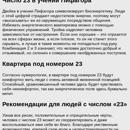
Число 23 в учении Пифагора
Двойка в учении Пифагора символизирует биоэнергетику. Люди
с этой цифрой страдают недостатком энергии, поэтому могут
«высасывать» ее из окружающих посредством общения.
Избежать энергетического вампиризма можно с помощью
физических упражнений. Тройка наделяет человека
зависимостью от настроения. Если оно хорошее – это отразится
на всех сферах жизни, а если плохое, то он не станет этого
скрывать, и лучше в такие моменты не попадаться под руку.
Комбинация 2 и 3 означает, что человек достаточно добрый и
отзывчивый, но склонен к совершению необдуманных поступков.
Квартира под номером 23
Согласно нумерологии, в квартире под номером 23 будут
комфортно жить люди с очень активной жизненной позицией.
Спокойный, уравновешенный человек здесь будет чувствовать
себя некомфортно, так как энергетическое поле здесь буквально
кипит.
Рекомендации для людей с числом «23»
Узнав все риски, положительные и отрицательные черты,
человек с числом 23 может их скорректировать и даже
воспользоваться ими себе во благо. Благодаря умственным
возможностям, крепкой силе воли и целеустремленности он