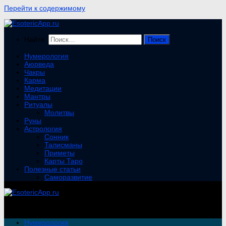
Перейти к содержимому
Найти:
Нумерология
Аюрведа
Чакры
Карма
Медитации
Мантры
Ритуалы
Молитвы
Руны
Астрология
Сонник
Талисманы
Приметы
Карты Таро
Полезные статьи
Саморазвитие
Нумерология