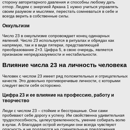
сторону авторитарного давления и способны любому дать
отпор. Людям с энергией Аркана 1 нужно учиться управлять
своим разумом и мыслями, перестать сомневаться в себе и
всегда верить в собственные силы.
Оккультизм
Число 23 в оккультизме сопровождает конец одинарных
явлений. Число 23 используется в ритуалах и обрядах как
напрямую, так и в виде пятерки, представляющей
преобразование 2+3. Цифра 5, в свою очередь, является
признаком непредсказуемости и нестабильности.
Влияние числа 23 на личность человека
Человек с числом 23 имеет ряд положительных и отрицательных
качеств. Это довольно противоречивые личности, с которыми
следует вести себя осторожно.
Цифра 23 и ее влияние на профессию, работу и
творчество
Люди с числом 23 – стойкие и бесстрашные. Они сами
пробивают себе дорогу к успеху. Им свойственна удивительная
трудоспособность, целеустремленность, умение собирать волю
в кулак. А благодаря острой интуиции они всегда чувствуют
опасность и не поддаются на сомнительные предложения.