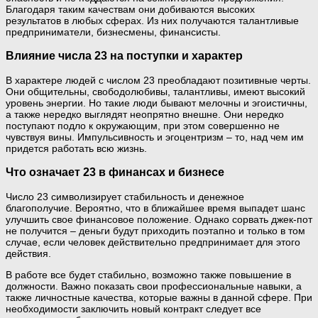
Благодаря таким качествам они добиваются высоких
результатов в любых сферах. Из них получаются талантливые
предприниматели, бизнесмены, финансисты.
Влияние числа 23 на поступки и характер
В характере людей с числом 23 преобладают позитивные черты.
Они общительны, свободолюбивы, талантливы, имеют высокий
уровень энергии. Но такие люди бывают мелочны и эгоистичны,
а также нередко выглядят неопрятно внешне. Они нередко
поступают подло к окружающим, при этом совершенно не
чувствуя вины. Импульсивность и эгоцентризм – то, над чем им
придется работать всю жизнь.
Что означает 23 в финансах и бизнесе
Число 23 символизирует стабильность и денежное
благополучие. Вероятно, что в ближайшее время выпадет шанс
улучшить свое финансовое положение. Однако сорвать джек-пот
не получится – деньги будут приходить поэтапно и только в том
случае, если человек действительно предпринимает для этого
действия.
В работе все будет стабильно, возможно также повышение в
должности. Важно показать свои профессиональные навыки, а
также личностные качества, которые важны в данной сфере. При
необходимости заключить новый контракт следует все