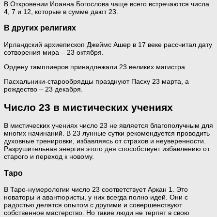
В Откровении Иоанна Богослова чаще всего встречаются числа
4, 7 и 12, которые в сумме дают 23.
В других религиях
Ирландский архиепископ Джеймс Ашер в 17 веке рассчитал дату
сотворения мира – 23 октября.
Ордену тамплиеров принадлежали 23 великих магистра.
Пасхальники-старообрядцы празднуют Пасху 23 марта, а
рождество – 23 декабря.
Число 23 в мистических учениях
В мистических учениях число 23 не является благополучным для
многих начинаний. В 23 лунные сутки рекомендуется проводить
духовные тренировки, избавляясь от страхов и неуверенности.
Разрушительная энергия этого дня способствует избавлению от
старого и переход к новому.
Таро
В Таро-нумерологии число 23 соответствует Аркан 1. Это
новаторы и авантюристы, у них всегда полно идей. Они с
радостью делятся опытом с другими и совершенствуют
собственное мастерство. Но такие люди не терпят в свою