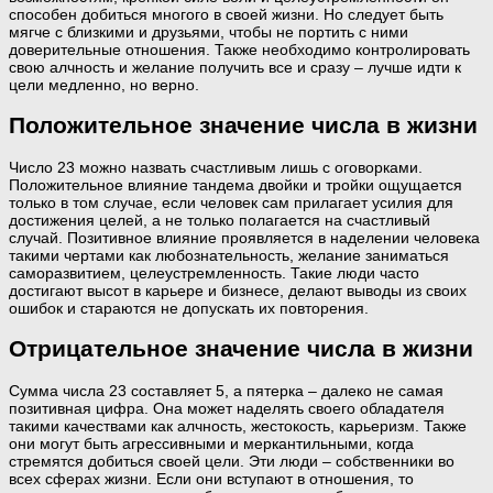
способен добиться многого в своей жизни. Но следует быть
мягче с близкими и друзьями, чтобы не портить с ними
доверительные отношения. Также необходимо контролировать
свою алчность и желание получить все и сразу – лучше идти к
цели медленно, но верно.
Положительное значение числа в жизни
Число 23 можно назвать счастливым лишь с оговорками.
Положительное влияние тандема двойки и тройки ощущается
только в том случае, если человек сам прилагает усилия для
достижения целей, а не только полагается на счастливый
случай. Позитивное влияние проявляется в наделении человека
такими чертами как любознательность, желание заниматься
саморазвитием, целеустремленность. Такие люди часто
достигают высот в карьере и бизнесе, делают выводы из своих
ошибок и стараются не допускать их повторения.
Отрицательное значение числа в жизни
Сумма числа 23 составляет 5, а пятерка – далеко не самая
позитивная цифра. Она может наделять своего обладателя
такими качествами как алчность, жестокость, карьеризм. Также
они могут быть агрессивными и меркантильными, когда
стремятся добиться своей цели. Эти люди – собственники во
всех сферах жизни. Если они вступают в отношения, то