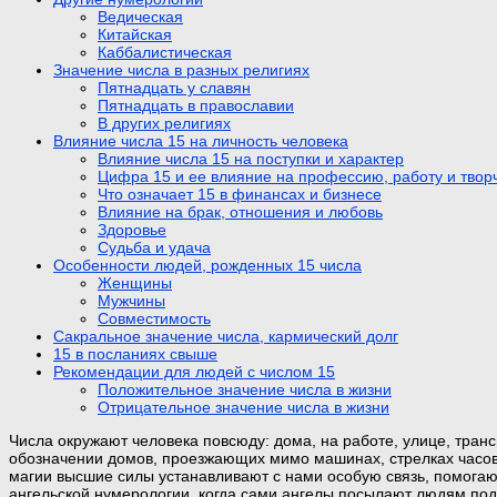
Ведическая
Китайская
Каббалистическая
Значение числа в разных религиях
Пятнадцать у славян
Пятнадцать в православии
В других религиях
Влияние числа 15 на личность человека
Влияние числа 15 на поступки и характер
Цифра 15 и ее влияние на профессию, работу и твор
Что означает 15 в финансах и бизнесе
Влияние на брак, отношения и любовь
Здоровье
Судьба и удача
Особенности людей, рожденных 15 числа
Женщины
Мужчины
Совместимость
Сакральное значение числа, кармический долг
15 в посланиях свыше
Рекомендации для людей с числом 15
Положительное значение числа в жизни
Отрицательное значение числа в жизни
Числа окружают человека повсюду: дома, на работе, улице, тра
обозначении домов, проезжающих мимо машинах, стрелках часов.
магии высшие силы устанавливают с нами особую связь, помогаю
ангельской нумерологии, когда сами ангелы посылают людям подс