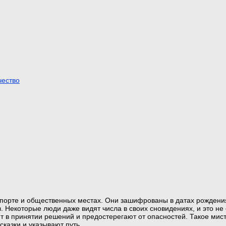
чество
нспорте и общественных местах. Они зашифрованы в датах рождени
 Некоторые люди даже видят числа в своих сновидениях, и это не
т в принятии решений и предостерегают от опасностей. Такое мис
казки и указывают путь.