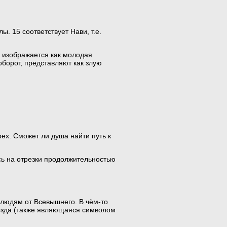
. 15 соответствует Нави, т.е.
я изображается как молодая
борот, представляют как злую
рех. Сможет ли душа найти путь к
сь на отрезки продолжительностью
е людям от Всевышнего. В чём-то
везда (также являющаяся символом