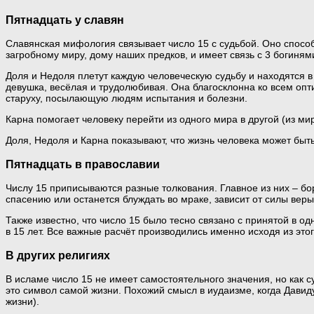
Пятнадцать у славян
Славянская мифология связывает число 15 с судьбой. Оно способ
загробному миру, дому наших предков, и имеет связь с 3 богиня
Доля и Недоля плетут каждую человеческую судьбу и находятся в
девушка, весёлая и трудолюбивая. Она благосклонна ко всем оп
старуху, посылающую людям испытания и болезни.
Карна помогает человеку перейти из одного мира в другой (из мир
Доля, Недоля и Карна показывают, что жизнь человека может быть
Пятнадцать в православии
Числу 15 приписываются разные толкования. Главное из них – бор
спасению или останется блуждать во мраке, зависит от силы веры
Также известно, что число 15 было тесно связано с принятой в 
в 15 лет. Все важные расчёт производились именно исходя из этог
В других религиях
В исламе число 15 не имеет самостоятельного значения, но как с
это символ самой жизни. Похожий смысл в иудаизме, когда Дав
жизни).