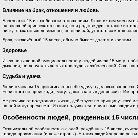
Влияние на брак, отношения и любовь
Благоволит 15 и к любовным отношениям. Люди с этим числом в 
на внешней привлекательности, но и родстве душ, а также интел
рискуют скатиться до измены, но если найдут «того самого» челов
Брак, заключённый 15 числа, обычно бывает долгим и крепким.
Здоровье
Из-за повышенной эмоциональности у людей числа 15 могут набл
дыхания, не допускать частых простудных заболеваний. С возрас
Судьба и удача
Люди с числом 15 притягивают к себе удачу в деловых вопросах
Если этого не происходит, могут даже впасть в депрессию. Им п
Не различают полутонов в жизни, действуют по принципу: «всё ил
на ней могут преуспеть. Из них получаются гениальные злодеи и
Особенности людей, рожденных 15 числ
Отличительной особенностью людей, рождённых 15 числа, считает
города проживания (и даже страны). У таких людей хорошо разви