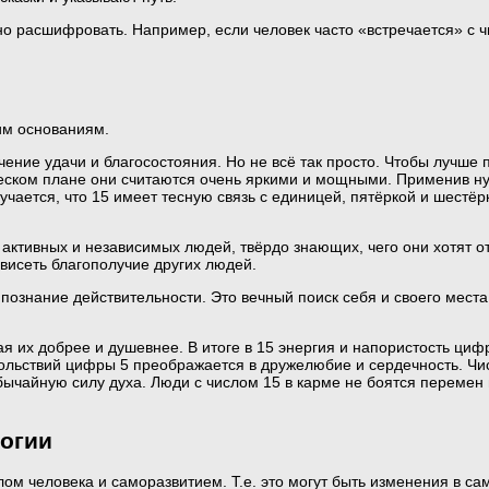
о расшифровать. Например, если человек часто «встречается» с чи
им основаниям.
ение удачи и благосостояния. Но не всё так просто. Чтобы лучше п
ическом плане они считаются очень яркими и мощными. Применив ну
учается, что 15 имеет тесную связь с единицей, пятёркой и шестё
о активных и независимых людей, твёрдо знающих, чего они хотят о
висеть благополучие других людей.
познание действительности. Это вечный поиск себя и своего места
я их добрее и душевнее. В итоге в 15 энергия и напористость циф
ольствий цифры 5 преображается в дружелюбие и сердечность. Чи
обычайную силу духа. Люди с числом 15 в карме не боятся перемен
логии
ом человека и саморазвитием. Т.е. это могут быть изменения в с