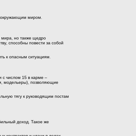
 с окружающим миром.
 мира, но также щедро
тву, способны повести за собой
ить к опасным ситуациям.
 с числом 15 в карме –
ки, модельеры), позволяющие
сильную тягу к руководящим постам
абильный доход. Такое же
х контрактов и удачи в делах.