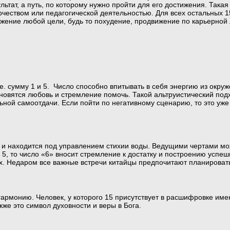
ьтат, а путь, по которому нужно пройти для его достижения. Така
чеством или педагогической деятельностью. Для всех остальных 15
жение любой цели, будь то похудение, продвижение по карьерной 
е. сумму 1 и 5. Число способно впитывать в себя энергию из окруж
новятся любовь и стремление помочь. Такой альтруистический под
ьной самоотдачи. Если пойти по негативному сценарию, то это уже
ой и находится под управлением стихии воды. Ведущими чертами м
и 5, то число «6» вносит стремление к достатку и построению успеш
х. Недаром все важные встречи китайцы предпочитают планировать
гармонию. Человек, у которого 15 присутствует в расшифровке им
же это символ духовности и веры в Бога.