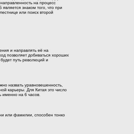
я направленность на процесс
 является знаком того, что при
лестнице или поиск второй
ения и направлять её на
ход позволяет добиваться хороших
 будет путь революций и
ожно назвать уравновешенность,
ной карьеры. Для Китая это число
 именно на 6 часов.
ени или фамилии, способен тонко