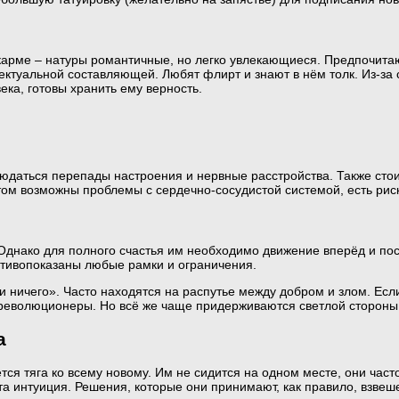
карме – натуры романтичные, но легко увлекающиеся. Предпочита
лектуальной составляющей. Любят флирт и знают в нём толк. Из-за
ека, готовы хранить ему верность.
юдаться перепады настроения и нервные расстройства. Также стои
том возможны проблемы с сердечно-сосудистой системой, есть рис
. Однако для полного счастья им необходимо движение вперёд и п
ротивопоказаны любые рамки и ограничения.
и ничего». Часто находятся на распутье между добром и злом. Есл
 революционеры. Но всё же чаще придерживаются светлой стороны 
а
ся тяга ко всему новому. Им не сидится на одном месте, они част
та интуиция. Решения, которые они принимают, как правило, взве