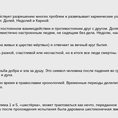
ствует разрешению многих проблем и развязывает кармические узлы
ми: Долей, Недолей и Карной.
 постоянном взаимодействии и противостоянии друг с другом. Дол
тимистично настроенным людям, не сидящим без дела. Недолю, нао
а живых в царство мёртвых) и отвечает за вечный круг бытия.
 разной, счастливой или несчастной, но в итоге все люди смертны.
ьба добра и зла за душу. Это символ человека после падения во г
 и духа.
одно время в православии хронологией. Временные периоды делили
о.
умма 1 и 5, «шестёрка», может трактоваться как нечто, переданно
иду после прохождения испытания была дарована шестиконечная з