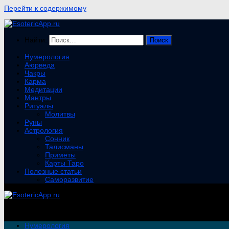
Перейти к содержимому
Найти:
Нумерология
Аюрведа
Чакры
Карма
Медитации
Мантры
Ритуалы
Молитвы
Руны
Астрология
Сонник
Талисманы
Приметы
Карты Таро
Полезные статьи
Саморазвитие
Нумерология