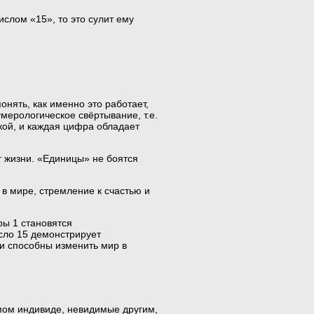
слом «15», то это сулит ему
онять, как именно это работает,
мерологическое свёртывание, т.е.
ркой, и каждая цифра обладает
т жизни. «Единицы» не боятся
 в мире, стремление к счастью и
ры 1 становятся
сло 15 демонстрирует
 и способны изменить мир в
амом индивиде, невидимые другим,