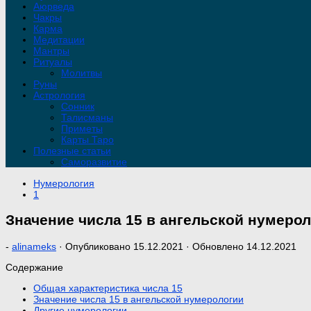
Аюрведа
Чакры
Карма
Медитации
Мантры
Ритуалы
Молитвы
Руны
Астрология
Сонник
Талисманы
Приметы
Карты Таро
Полезные статьи
Саморазвитие
Нумерология
1
Значение числа 15 в ангельской нумеро
-
alinameks
· Опубликовано
15.12.2021
· Обновлено
14.12.2021
Содержание
Общая характеристика числа 15
Значение числа 15 в ангельской нумерологии
Другие нумерологии