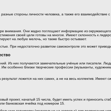
на разные стороны личности человека, а также его взаимодействие
ентре внимания. Они жадно поглощают информацию из окружающего
тижения своей цели готовы на многое. Имеют склонность к лидерс
агируют на любую мелочь, но также быстро остывают.
остью. При недостаточно развитом самоконтроле это может привод
ество
ений. Из них получаются замечательные учёные или писатели. Люди
. Им особенно близки творческие профессии (музыканты, художни
 результат ложится на них самих, а не на весь коллектив. Имеют 
новый проект, начатый 15 числа, будет иметь успех и приносить ст
ли банковская ячейка под номером 15.
большую татуировку (желательно на запястье) для подписания новы