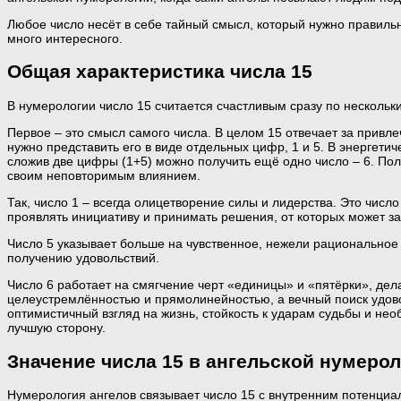
Любое число несёт в себе тайный смысл, который нужно правильн
много интересного.
Общая характеристика числа 15
В нумерологии число 15 считается счастливым сразу по нескольк
Первое – это смысл самого числа. В целом 15 отвечает за привлеч
нужно представить его в виде отдельных цифр, 1 и 5. В энергет
сложив две цифры (1+5) можно получить ещё одно число – 6. Пол
своим неповторимым влиянием.
Так, число 1 – всегда олицетворение силы и лидерства. Это числ
проявлять инициативу и принимать решения, от которых может за
Число 5 указывает больше на чувственное, нежели рациональное 
получению удовольствий.
Число 6 работает на смягчение черт «единицы» и «пятёрки», дела
целеустремлённостью и прямолинейностью, а вечный поиск удов
оптимистичный взгляд на жизнь, стойкость к ударам судьбы и не
лучшую сторону.
Значение числа 15 в ангельской нумеро
Нумерология ангелов связывает число 15 с внутренним потенциал