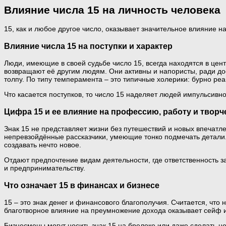
Влияние числа 15 на личность человека
15, как и любое другое число, оказывает значительное влияние 
Влияние числа 15 на поступки и характер
Люди, имеющие в своей судьбе число 15, всегда находятся в ц
возвращают её другим людям. Они активны и напористы, ради дос
толпу. По типу темперамента – это типичные холерики: бурно ре
Что касается поступков, то число 15 наделяет людей импульсивн
Цифра 15 и ее влияние на профессию, работу и творч
Знак 15 не представляет жизни без путешествий и новых впечатл
непревзойдённые рассказчики, умеющие тонко подмечать детали
создавать нечто новое.
Отдают предпочтение видам деятельности, где ответственность за
и предпринимательству.
Что означает 15 в финансах и бизнесе
15 – это знак денег и финансового благополучия. Считается, что 
благотворное влияние на преумножение дохода оказывает сейф и
Бизнесмены могут носить знак 15 на брелоке или даже сделать не