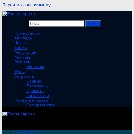
Перейти к содержимому
Найти:
Нумерология
Аюрведа
Чакры
Карма
Медитации
Мантры
Ритуалы
Молитвы
Руны
Астрология
Сонник
Талисманы
Приметы
Карты Таро
Полезные статьи
Саморазвитие
Нумерология