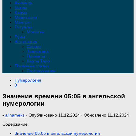
Аюрведа
Чакры
Карма
Медитации
Мантры
Ритуалы
Молитвы
Руны
Астрология
Сонник
Талисманы
Приметы
Карты Таро
Полезные статьи
Саморазвитие
Нумерология
0
Значение времени 05:05 в ангельской
нумерологии
-
alinameks
· Опубликовано
11.12.2024
· Обновлено
11.12.2024
Содержание
Значение 05:05 в ангельской нумерологии