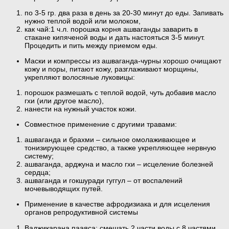
по 3-5 гр. два раза в день за 20-30 минут до еды. Запивать
нужно теплой водой или молоком,
как чай:1 ч.л. порошка корня ашваганды заварить в
стакане кипяченой воды и дать настояться 3-5 минут.
Процедить и пить между приемом еды.
Маски и компрессы из ашваганда-чурны хорошо очищают
кожу и поры, питают кожу, разглаживают морщины,
укрепляют волосяные луковицы:
порошок размешать с теплой водой, чуть добавив масло
гхи (или другое масло),
нанести на нужный участок кожи.
Совместное применение с другими травами:
ашваганда и брахми – сильное омолаживающее и
тонизирующее средство, а также укрепляющее нервную
систему;
ашваганда, арджуна и масло гхи – исцеление болезней
сердца;
ашваганда и гокшуради гуггул – от воспалений
мочевыводящих путей.
Применение в качестве афродизиака и для исцеления
органов репродуктивной системы
Ваджикарана пааяса: смешать 2 части воды с 8 частями