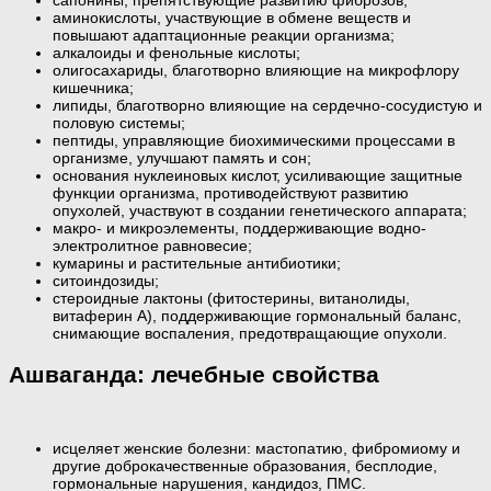
сапонины, препятствующие развитию фиброзов;
аминокислоты, участвующие в обмене веществ и
повышают адаптационные реакции организма;
алкалоиды и фенольные кислоты;
олигосахариды, благотворно влияющие на микрофлору
кишечника;
липиды, благотворно влияющие на сердечно-сосудистую и
половую системы;
пептиды, управляющие биохимическими процессами в
организме, улучшают память и сон;
основания нуклеиновых кислот, усиливающие защитные
функции организма, противодействуют развитию
опухолей, участвуют в создании генетического аппарата;
макро- и микроэлементы, поддерживающие водно-
электролитное равновесие;
кумарины и растительные антибиотики;
ситоиндозиды;
стероидные лактоны (фитостерины, витанолиды,
витаферин А), поддерживающие гормональный баланс,
снимающие воспаления, предотвращающие опухоли.
Ашваганда: лечебные свойства
исцеляет женские болезни: мастопатию, фибромиому и
другие доброкачественные образования, бесплодие,
гормональные нарушения, кандидоз, ПМС.