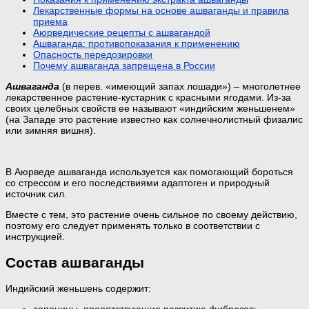
Лекарственные формы на основе ашваганды и правила
приема
Аюрведические рецепты с ашвагандой
Ашваганда: противопоказания к применению
Опасность передозировки
Почему ашваганда запрещена в России
Ашваганда
(в перев. «имеющий запах лошади») – многолетнее
лекарственное растение-кустарник с красными ягодами. Из-за
своих целебных свойств ее называют «индийским женьшенем»
(на Западе это растение известно как солнечнолистный физалис
или зимняя вишня).
В Аюрведе ашваганда используется как помогающий бороться
со стрессом и его последствиями адаптоген и природный
источник сил.
Вместе с тем, это растение очень сильное по своему действию,
поэтому его следует применять только в соответствии с
инструкцией.
Состав ашваганды
Индийский женьшень содержит: