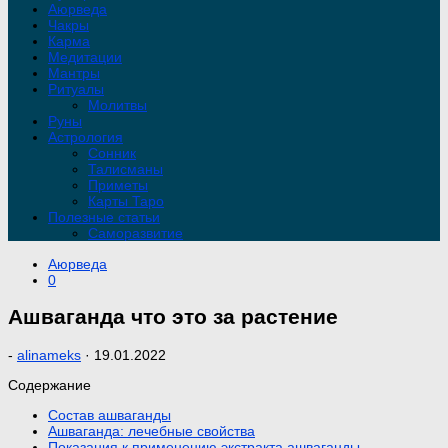
Аюрведа
Чакры
Карма
Медитации
Мантры
Ритуалы
Молитвы
Руны
Астрология
Сонник
Талисманы
Приметы
Карты Таро
Полезные статьи
Саморазвитие
Аюрведа
0
Ашваганда что это за растение
-
alinameks
·
19.01.2022
Содержание
Состав ашваганды
Ашваганда: лечебные свойства
Показания к применению экстракта ашваганды