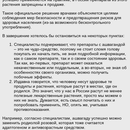
растения запрещены к продаже.
Такое официальное решение врачами объясняется целями
соблюдения мер безопасности и предотвращения рисков для
здоровья населения (из-за возможного бесконтрольного
употребления).
В завершение хотелось бы остановиться на некоторых пунктах:
Специалисты подчеркивают, что препараты с ашвагандой
– это не чудо-средство, поэтому не стоит сломя голову
покупать их начать пить, не зная подробной информации,
как о самом препарате, так и о своем состоянии здоровья.
Так как, во-первых, препарат может оказаться
некачественным или поддельным, а во-вторых, не зная об
особенностях своего организма, можно получить
побочные эффекты.
Издавна говорится, что человеку несут здоровье те
продукты и растения, которые растут в местах, где он
родился. Это значит, что у нас в России растут не менее
полезные лекарственные растения, просто мы можем о
них не знать. Думается, есть смысл почитать о них и
попробовать применить, НО, опять же, учитывая
противопоказания.
Например, согласно специалистам, ашвагаду успешно можно
заменить родиолой розовой, которая тоже считается
адаптогеном и антивозрастным средством.