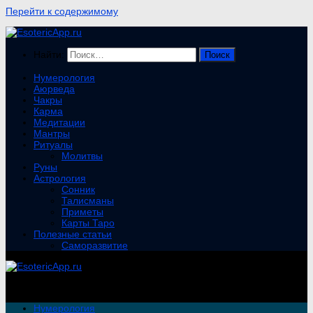
Перейти к содержимому
Найти:
Нумерология
Аюрведа
Чакры
Карма
Медитации
Мантры
Ритуалы
Молитвы
Руны
Астрология
Сонник
Талисманы
Приметы
Карты Таро
Полезные статьи
Саморазвитие
Нумерология