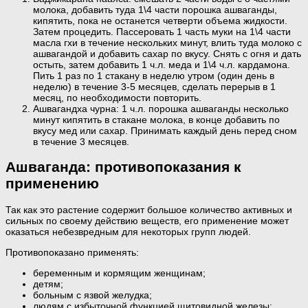
молока, добавить туда 1\4 части порошка ашваганды,
кипятить, пока не останется четверти объема жидкости.
Затем процедить. Пассеровать 1 часть муки на 1\4 части
масла гхи в течение нескольких минут, влить туда молоко с
ашвагандой и добавить сахар по вкусу. Снять с огня и дать
остыть, затем добавить 1 ч.л. меда и 1\4 ч.л. кардамона.
Пить 1 раз по 1 стакану в неделю утром (один день в
неделю) в течение 3-5 месяцев, сделать перерыв в 1
месяц, по необходимости повторить.
Ашвагандха чурна: 1 ч.л. порошка ашваганды несколько
минут кипятить в стакане молока, в конце добавить по
вкусу мед или сахар. Принимать каждый день перед сном
в течение 3 месяцев.
Ашваганда: противопоказания к
применению
Так как это растение содержит большое количество активных и
сильных по своему действию веществ, его применение может
оказаться небезвредным для некоторых групп людей.
Противопоказано применять:
беременным и кормящим женщинам;
детям;
больным с язвой желудка;
людям с избыточной функцией щитовидной железы;