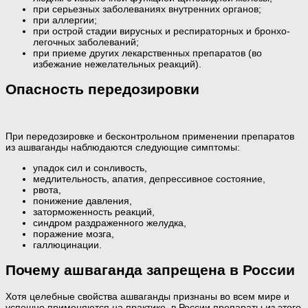
при серьезных заболеваниях внутренних органов;
при аллергии;
при острой стадии вирусных и респираторных и бронхо-
легочных заболеваний;
при приеме других лекарственных препаратов (во
избежание нежелательных реакций).
Опасность передозировки
При передозировке и бесконтрольном применении препаратов
из ашваганды наблюдаются следующие симптомы:
упадок сил и сонливость,
медлительность, апатия, депрессивное состояние,
рвота,
понижение давления,
заторможенность реакций,
синдром раздраженного желудка,
поражение мозга,
галлюцинации.
Почему ашваганда запрещена в России
Хотя целебные свойства ашваганды признаны во всем мире и
успешно применяются на практике, в России препараты из этого