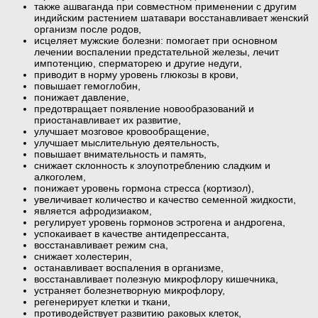
также ашваганда при совместном применении с другим
индийским растением шатавари восстанавливает женский
организм после родов,
исцеляет мужские болезни: помогает при основном
лечении воспалении предстательной железы, лечит
импотенцию, сперматорею и другие недуги,
приводит в норму уровень глюкозы в крови,
повышает гемоглобин,
понижает давление,
предотвращает появление новообразований и
приостанавливает их развитие,
улучшает мозговое кровообращение,
улучшает мыслительную деятельность,
повышает внимательность и память,
снижает склонность к злоупотреблению сладким и
алкоголем,
понижает уровень гормона стресса (кортизол),
увеличивает количество и качество семенной жидкости,
является афродизиаком,
регулирует уровень гормонов эстрогена и андрогена,
успокаивает в качестве антидепрессанта,
восстанавливает режим сна,
снижает холестерин,
останавливает воспаления в организме,
восстанавливает полезную микрофлору кишечника,
устраняет болезнетворную микрофлору,
регенерирует клетки и ткани,
противодействует развитию раковых клеток,