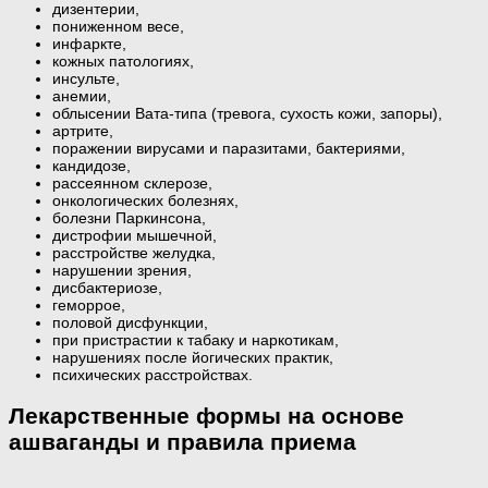
дизентерии,
пониженном весе,
инфаркте,
кожных патологиях,
инсульте,
анемии,
облысении Вата-типа (тревога, сухость кожи, запоры),
артрите,
поражении вирусами и паразитами, бактериями,
кандидозе,
рассеянном склерозе,
онкологических болезнях,
болезни Паркинсона,
дистрофии мышечной,
расстройстве желудка,
нарушении зрения,
дисбактериозе,
геморрое,
половой дисфункции,
при пристрастии к табаку и наркотикам,
нарушениях после йогических практик,
психических расстройствах.
Лекарственные формы на основе
ашваганды и правила приема