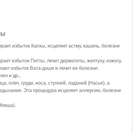
мы
ирает избыток Капхы, исцеляет астму, кашель, болезни
ает избыток Питты, лечит дерматиты, желтуху, изжогу,
рают избыток Вата-доши и лечит ее болезни:
ич и др.,
, плеч, груди, носа, ступней, ладоней (Насья), а
 вдыхания. Эта процедура исцеляет аллергию, болезни
Мокша).