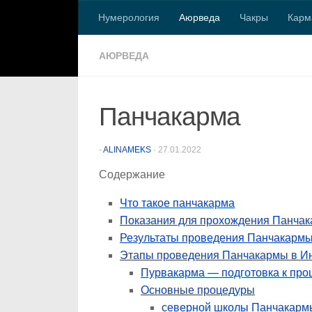
Нумерология
Аюрведа
Чакры
Карм
Перейти к содержимому
АЮРВЕДА
Панчакарма
-
ALINAMEKS
·
27.01.2022
Содержание
Что такое панчакарма
Показания для прохождения Панча
Результаты проведения Панчакарм
Этапы проведения Панчакармы в И
Пурвакарма — подготовка к пр
Основные процедуры
северной школы Панчакарм