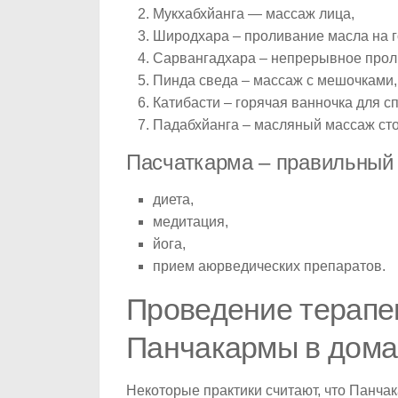
Мукхабхйанга — массаж лица,
Широдхара – проливание масла на г
Сарвангадхара – непрерывное прол
Пинда сведа – массаж с мешочками
Катибасти – горячая ванночка для с
Падабхйанга – масляный массаж сто
Пасчаткарма – правильный
диета,
медитация,
йога,
прием аюрведических препаратов.
Проведение терапе
Панчакармы в дома
Некоторые практики считают, что Панча