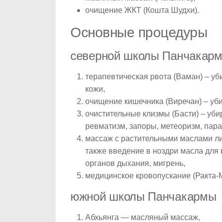
очищение ЖКТ (Кошта Шудхи).
Основные процедуры
северной школы Панчакар
терапевтическая рвота (Ваман) – уб
кожи,
очищение кишечника (Виречан) – убир
очистительные клизмы (Басти) – уби
ревматизм, запоры, метеоризм, парал
массаж с растительными маслами лица
также введение в ноздри масла для
органов дыхания, мигрень,
медицинское кровопускание (Ракта-
южной школы Панчакармы
Абхьянга — масляный массаж,