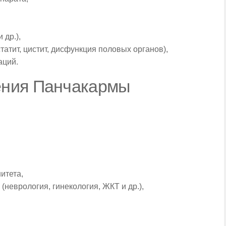
 др.),
атит, цистит, дисфункция половых органов),
аций.
ения Панчакармы
итета,
(неврология, гинекология, ЖКТ и др.),