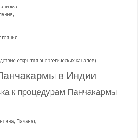
ганизма,
ления,
стояния,
едствие открытия энергетических каналов).
Панчакармы в Индии
вка к процедурам Панчакармы
ипана, Пачана),