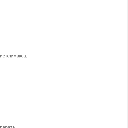
ие климакса,
парата,