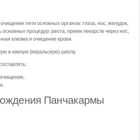
чищение пяти основных органов: глаза, нос, желудок,
ть основных процедур: рвота, прием лекарств через нос,
нная клизма и очищение крови.
ую и южную (керальскую) школу.
оставлять:
 очищения,
м.
хождения Панчакармы