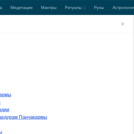
а
Медитации
Мантры
Ритуалы
Руны
Астрологи
0
кармы
ы
ндии
оцедурам Панчакармы
ы