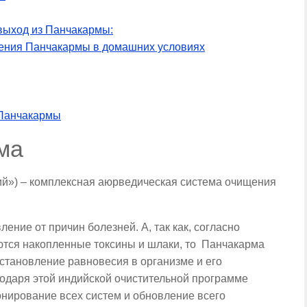
выход из Панчакармы:
ения Панчакармы в домашних условиях
 Панчакармы
ма
вий») – комплексная аюрведическая система очищения
ение от причин болезней. А, так как, согласно
тся накопленные токсины и шлаки, то Панчакарма
сстановление равновесия в организме и его
годаря этой индийской очистительной программе
нирование всех систем и обновление всего