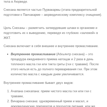
тела в Аюрведе.
Снехана является частью Пурвакармы (этапа предварительной
подготовки к Панчакарме – аюрведическому комплексу очищения).
Цель Снеханы – размягчить затвердевшие шлаки в организме и
подготовить их к выведению, переведя из глубоких «залежей» в
ЖКТ.
Снехана включает в себя внешнее и внутреннее промасливание.
Внутреннее промасливание
(Абхьянтр снехана) – это
процедура ежедневного приема натощак и 2 раза в день
топленого масла гхи или тикта гриты (гхи с травами). После
этого нельзя есть до полного переваривания гхи. При этом
количество масла с каждым днем увеличивается.
Внутреннее промасливание бывает двух видов:
Ачапана снехапана: прием чистого масла гхи или гхи с
травами,
Вичарана снехана: одновременный прием и масел, и
арюрведических препаратов и продуктов питания, или же