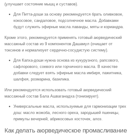
(улучшает состояние мышц и суставов).
Для Питта-доши за основу рекомендуется брать оливковое,
кокосовое, сандаловое, подсолнечное масла. Добавками
будут служить эфирные масла лаванды, мяты и кориандра.
Кроме этого, рекомендуется применять готовый аюрведический
массажный состав из 9 компонентов Дашамул (очищает от
токсинов и нормализует сердечно-сосудистую систему).
Для Капха-доши нужна основа из кукурузного, рапсового,
сафлорового, соевого или горчичного масла. В качестве
добавки следует взять эфирные масла имбиря, пажитника,
шалфея, розмарина, базилика.
Или рекомендуется использовать готовый аюрведический
массажный состав Бала Ашваганадха (тонизирует).
Универсальные масла, используемые для гармонизации трех
дош: масло жожоба, лесного ореха, зародышей пшеницы,
примулы вечерней, абрикосовых косточек, алоэ.
Как делать аюрведическое промасливание