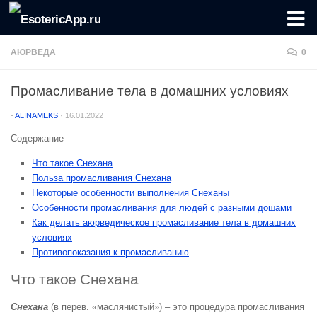
Перейти к содержимому
АЮРВЕДА
0
Промасливание тела в домашних условиях
-
ALINAMEKS
·
16.01.2022
Содержание
Что такое Снехана
Польза промасливания Снехана
Некоторые особенности выполнения Снеханы
Особенности промасливания для людей с разными дошами
Как делать аюрведическое промасливание тела в домашних
условиях
Противопоказания к промасливанию
Что такое Снехана
Снехана
(в перев. «маслянистый») – это процедура промасливания