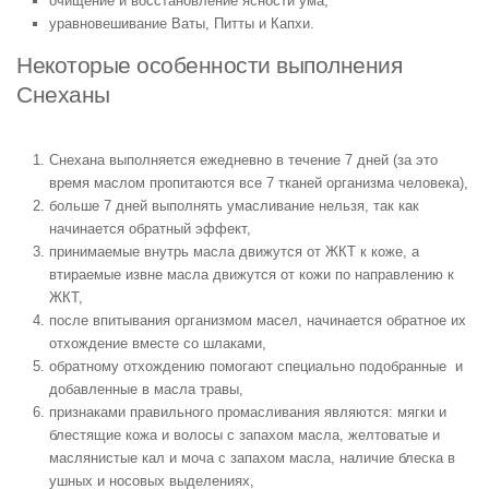
очищение и восстановление ясности ума,
уравновешивание Ваты, Питты и Капхи.
Некоторые особенности выполнения
Снеханы
Снехана выполняется ежедневно в течение 7 дней (за это
время маслом пропитаются все 7 тканей организма человека),
больше 7 дней выполнять умасливание нельзя, так как
начинается обратный эффект,
принимаемые внутрь масла движутся от ЖКТ к коже, а
втираемые извне масла движутся от кожи по направлению к
ЖКТ,
после впитывания организмом масел, начинается обратное их
отхождение вместе со шлаками,
обратному отхождению помогают специально подобранные и
добавленные в масла травы,
признаками правильного промасливания являются: мягки и
блестящие кожа и волосы с запахом масла, желтоватые и
маслянистые кал и моча с запахом масла, наличие блеска в
ушных и носовых выделениях,