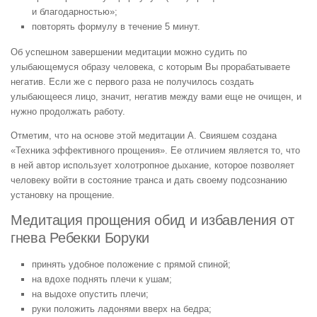
и благодарностью»;
повторять формулу в течение 5 минут.
Об успешном завершении медитации можно судить по
улыбающемуся образу человека, с которым Вы прорабатываете
негатив. Если же с первого раза не получилось создать
улыбающееся лицо, значит, негатив между вами еще не очищен, и
нужно продолжать работу.
Отметим, что на основе этой медитации А. Свияшем создана
«Техника эффективного прощения». Ее отличием является то, что
в ней автор использует холотропное дыхание, которое позволяет
человеку войти в состояние транса и дать своему подсознанию
установку на прощение.
Медитация прощения обид и избавления от
гнева Ребекки Боруки
принять удобное положение с прямой спиной;
на вдохе поднять плечи к ушам;
на выдохе опустить плечи;
руки положить ладонями вверх на бедра;