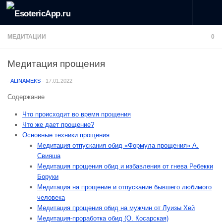
Перейти к содержимому
МЕДИТАЦИИ
0
Медитация прощения
-
ALINAMEKS
·
17.01.2022
Содержание
Что происходит во время прощения
Что же дает прощение?
Основные техники прощения
Медитация отпускания обид «Формула прощения» А.
Свияша
Медитация прощения обид и избавления от гнева Ребекки
Боруки
Медитация на прощение и отпускание бывшего любимого
человека
Медитация прощения обид на мужчин от Луизы Хей
Медитация-проработка обид (О. Косарская)