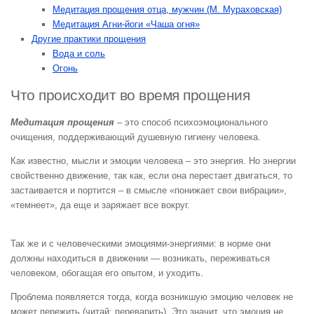
Медитация прощения отца, мужчин (М. Мураховская)
Медитация Агни-йоги «Чаша огня»
Другие практики прощения
Вода и соль
Огонь
Что происходит во время прощения
Медитация прощения
– это способ психоэмоционального
очищения, поддерживающий душевную гигиену человека.
Как известно, мысли и эмоции человека – это энергия. Но энергии
свойственно движение, так как, если она перестает двигаться, то
застаивается и портится – в смысле «понижает свои вибрации»,
«темнеет», да еще и заряжает все вокруг.
Так же и с человеческими эмоциями-энергиями: в норме они
должны находиться в движении — возникать, переживаться
человеком, обогащая его опытом, и уходить.
Проблема появляется тогда, когда возникшую эмоцию человек не
может пережить (читай: переварить). Это значит, что эмоция не