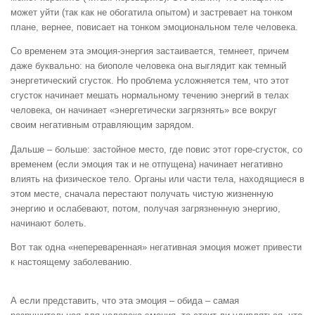
может уйти (так как не обогатила опытом) и застревает на тонком
плане, вернее, повисает на тонком эмоциональном теле человека.
Со временем эта эмоция-энергия застаивается, темнеет, причем
даже буквально: на биополе человека она выглядит как темный
энергетический сгусток. Но проблема усложняется тем, что этот
сгусток начинает мешать нормальному течению энергий в телах
человека, он начинает «энергетически загрязнять» все вокруг
своим негативным отравляющим зарядом.
Дальше – больше: застойное место, где повис этот горе-сгусток, со
временем (если эмоция так и не отпущена) начинает негативно
влиять на физическое тело. Органы или части тела, находящиеся в
этом месте, сначала перестают получать чистую жизненную
энергию и ослабевают, потом, получая загрязненную энергию,
начинают болеть.
Вот так одна «непереваренная» негативная эмоция может привести
к настоящему заболеванию.
А если представить, что эта эмоция – обида – самая