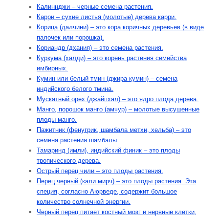
Калиннджи – черные семена растения.
Карри – сухие листья (молотые) дерева карри.
Корица (далчини) – это кора коричных деревьев (в виде
палочек или порошка).
Кориандр (дхания) – это семена растения.
Куркума (халди) – это корень растения семейства
имбирных.
Кумин или белый тмин (джира кумин) – семена
индийского белого тмина.
Мускатный орех (джайпхал) – это ядро плода дерева.
Манго, порошок манго (амчур) – молотые высушенные
плоды манго.
Пажитник (фенугрик, шамбала метхи, хельба) – это
семена растения шамбалы.
Тамаринд (имли), индийский финик – это плоды
тропического дерева.
Острый перец чили – это плоды растения.
Перец черный (кали мирч) – это плоды растения. Эта
специя, согласно Аюрведе, содержит большое
количество солнечной энергии.
Черный перец питает костный мозг и нервные клетки,