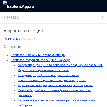
Перейти к содержимому
АЮРВЕДА
0
Аюрведа и специи
-
ALINAMEKS
·
16.01.2022
Содержание
Свойства и лечебный эффект специй
Свойства популярных специй в Аюрведе
Асафетида (хинг) – это порошок (смола) корней растения.
Вкус этой специи похож на чеснок.
Гвоздика (лаунг) – это высушенные почки
нераскрывшихся цветков гвоздичного дерева.
Горчица черная (paи) – это семена черной горчицы.
Имбирь (адрак) – это корень (свежий или молотый)
растения.
Кардамон (элайчи) – это семена растения семейства
имбирных.