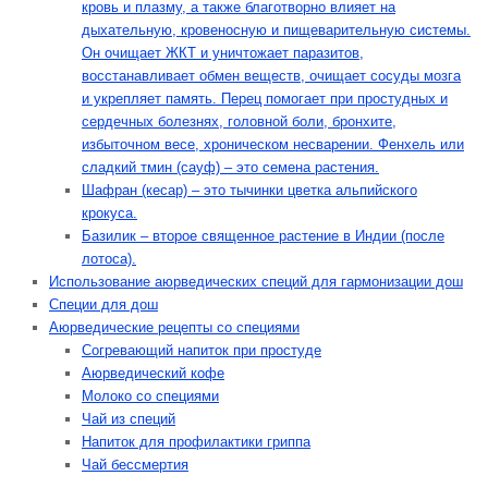
кровь и плазму, а также благотворно влияет на
дыхательную, кровеносную и пищеварительную системы.
Он очищает ЖКТ и уничтожает паразитов,
восстанавливает обмен веществ, очищает сосуды мозга
и укрепляет память. Перец помогает при простудных и
сердечных болезнях, головной боли, бронхите,
избыточном весе, хроническом несварении. Фенхель или
сладкий тмин (сауф) – это семена растения.
Шафран (кесар) – это тычинки цветка альпийского
крокуса.
Базилик – второе священное растение в Индии (после
лотоса).
Использование аюрведических специй для гармонизации дош
Специи для дош
Аюрведические рецепты со специями
Согревающий напиток при простуде
Аюрведический кофе
Молоко со специями
Чай из специй
Напиток для профилактики гриппа
Чай бессмертия